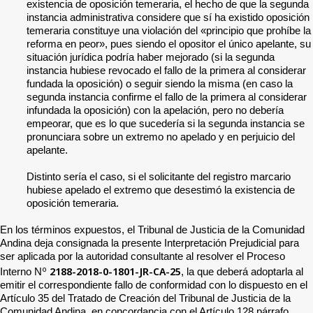
existencia de oposición temeraria, el hecho de que la segunda
instancia administrativa considere que sí ha existido oposición
temeraria constituye una violación del «principio que prohíbe la
reforma en peor», pues siendo el opositor el único apelante, su
situación jurídica podría haber mejorado (si la segunda
instancia hubiese revocado el fallo de la primera al considerar
fundada la oposición) o seguir siendo la misma (en caso la
segunda instancia confirme el fallo de la primera al considerar
infundada la oposición) con la apelación, pero no debería
empeorar, que es lo que sucedería si la segunda instancia se
pronunciara sobre un extremo no apelado y en perjuicio del
apelante.
Distinto sería el caso, si el solicitante del registro marcario
hubiese apelado el extremo que desestimó la existencia de
oposición temeraria.
En los términos expuestos, el Tribunal de Justicia de la Comunidad
Andina deja consignada la presente Interpretación Prejudicial para
ser aplicada por la autoridad consultante al resolver el Proceso
o
2188-2018-0-1801-JR-CA-25
Interno N
, la que deberá adoptarla al
emitir el correspondiente fallo de conformidad con lo dispuesto en el
Artículo 35 del Tratado de Creación del Tribunal de Justicia de la
Comunidad Andina, en concordancia con el Artículo 128 párrafo