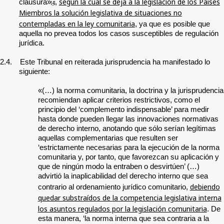
según la cual se deja a la legislación de los Países
clausura»
,
[4]
Miembros la solución legislativa de situaciones no
contempladas en la ley comunitaria
, ya que es posible que
aquella no prevea todos los casos susceptibles de regulación
jurídica.
2.4. Este Tribunal en reiterada jurisprudencia ha manifestado lo
siguiente:
«(…) la norma comunitaria, la doctrina y la jurisprudencia
recomiendan aplicar criterios restrictivos, como el
principio del ‘complemento indispensable’ para medir
hasta donde pueden llegar las innovaciones normativas
de derecho interno, anotando que sólo serían legítimas
aquellas complementarias que resulten ser
‘estrictamente necesarias para la ejecución de la norma
comunitaria y, por tanto, que favorezcan su aplicación y
que de ningún modo la entraben o desvirtúen’ (…)
advirtió la inaplicabilidad del derecho interno que sea
debiendo
contrario al ordenamiento jurídico comunitario,
quedar substraídos de la competencia legislativa interna
los asuntos regulados por la legislación comunitaria
. De
esta manera, ‘la norma interna que sea contraria a la