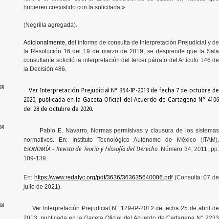
hubieren coexistido con la solicitada.»
(Negrilla agregada).
Adicionalmente, d
el informe de consulta de Interpretación Prejudicial y de
la Resolución 16 del 19 de marzo de 2019, se desprende que la Sala
consultante solicitó la interpretación del tercer párrafo del Artículo 146 de
la Decisión 486.
[3]
Ver Interpretación Prejudicial N° 354-IP-2019 de fecha 7 de octubre d
2020, publicada en la Gaceta Oficial del Acuerdo de Cartagena N° 4106
del 28 de octubre de 2020.
[4]
Pablo E. Navarro, Normas permisivas y clausura de los sistema
normativos. En: Instituto Tecnológico Autónomo de México (ITAM).
ONOMÍA - Revista de Teoría y Filosofía del Derecho
IS
. Número 34, 2011, pp.
109-139.
En:
https://www.redalyc.org/pdf/3636/363635640006.pdf
(Consulta: 07 de
julio de 2021).
[5]
Ver Interpretación Prejudicial N°
129-IP-2012
de fecha
25 de abril d
2013, publicada en la Gaceta Oficial del Acuerdo de Cartagena N° 2233