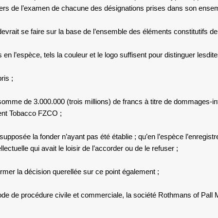
rs de l’examen de chacune des désignations prises dans son ensem
 devrait se faire sur la base de l’ensemble des éléments constitutif
en l’espèce, tels la couleur et le logo suffisent pour distinguer lesd
ris ;
omme de 3.000.000 (trois millions) de francs à titre de dommages-inté
ndent Tobacco FZCO ;
 supposée la fonder n’ayant pas été établie ; qu’en l’espèce l’enregis
ectuelle qui avait le loisir de l’accorder ou de le refuser ;
nfirmer la décision querellée sur ce point également ;
ode de procédure civile et commerciale, la société Rothmans of Pall 