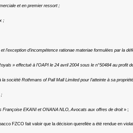
erciale et en premier ressort ;
x ;
tion et l’exception d’incompétence rationae materiae formulées par la
oyals » effectué à l’OAPI le 24 avril 2004 sous le n°50484 au profit
société Rothmans of Pall Mall Limited pour l’atteinte à sa propriété
 ;
es Françoise EKANI et ONANA NLO, Avocats aux offres de droit
» ;
cco FZCO fait valoir que la décision querellée a été rendue en violati