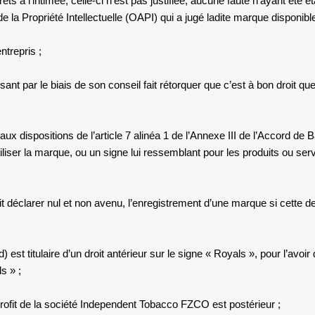
 l’intimée, celle-ci n’est pas justifiée, aucune faute n’ayant été éta
e la Propriété Intellectuelle (OAPI) qui a jugé ladite marque disponible
ntrepris ;
nt par le biais de son conseil fait rétorquer que c’est à bon droit qu
x dispositions de l’article 7 alinéa 1 de l’Annexe III de l’Accord de 
utiliser la marque, ou un signe lui ressemblant pour les produits ou ser
oit déclarer nul et non avenu, l’enregistrement d’une marque si cette d
 est titulaire d’un droit antérieur sur le signe « Royals », pour l’avo
s » ;
rofit de la société Independent Tobacco FZCO est postérieur ;