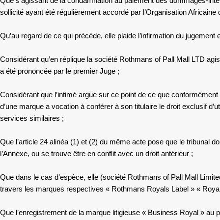
Que s’agissant de la condamnation au paiement des dommages-intérêts à
sollicité ayant été régulièrement accordé par l’Organisation Africaine d
Qu’au regard de ce qui précède, elle plaide l’infirmation du jugement e
Considérant qu’en réplique la société Rothmans of Pall Mall LTD agissa
a été prononcée par le premier Juge ;
Considérant que l’intimé argue sur ce point de ce que conformément au
d’une marque a vocation à conférer à son titulaire le droit exclusif d’
services similaires ;
Que l’article 24 alinéa (1) et (2) du même acte pose que le tribunal d
l’Annexe, ou se trouve être en conflit avec un droit antérieur ;
Que dans le cas d’espèce, elle (société Rothmans of Pall Mall Limited)
travers les marques respectives « Rothmans Royals Label » « Royal
Que l’enregistrement de la marque litigieuse « Business Royal » au p