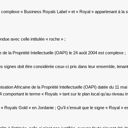
e complexe « Business Royals Label » et « Royal » appartenant à la s
due avec celle intitulée « roche » ;
de la Propriété Intellectuelle (OAPI) le 24 août 2004 est complexe ;
 signes doit être considérée ceux-ci pris dans leur ensemble, tenan
anisation Africaine de la Propriété Intellectuelle (OAPI) datée du 11 
 comportant le terme « Royals » tant sur le plan local qu’au niveau int
ou « Royals Gold » en Jordanie ; Qu’il s’ensuit que le signe « Royal » e