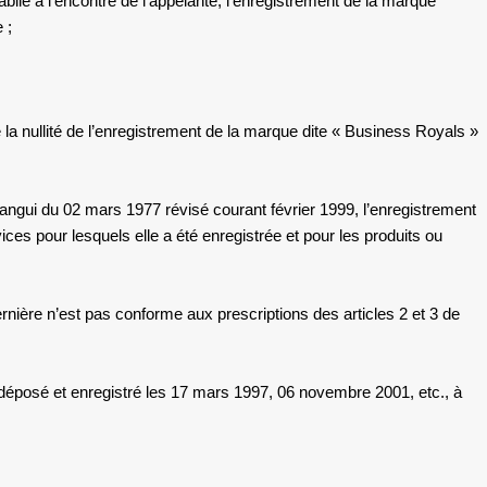
blie à l’encontre de l’appelante, l’enregistrement de la marque
 ;
e la nullité de l’enregistrement de la marque dite « Business Royals »
Bangui du 02 mars 1977 révisé courant février 1999, l’enregistrement
vices pour lesquels elle a été enregistrée et pour les produits ou
ernière n’est pas conforme aux prescriptions des articles 2 et 3 de
ir déposé et enregistré les 17 mars 1997, 06 novembre 2001, etc., à