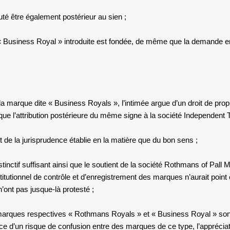
éputé être également postérieur au sien ;
e « Business Royal » introduite est fondée, de même que la demande en r
 marque dite « Business Royals », l’intimée argue d’un droit de proprié
ue l’attribution postérieure du même signe à la société Independent T
e la jurisprudence établie en la matière que du bon sens ;
inctif suffisant ainsi que le soutient de la société Rothmans of Pall Ma
e institutionnel de contrôle et d’enregistrement des marques n’aurait po
n’ont pas jusque-là protesté ;
es marques respectives « Rothmans Royals » et « Business Royal » son
nce d’un risque de confusion entre des marques de ce type, l’appréciati