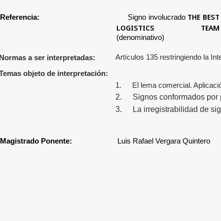
THE BEST
Referencia:
Signo involucrado
LOGISTICS TEAM
(denominativo)
Artículos 135 restringiendo la Inte
Normas a ser interpretadas:
Temas objeto de interpretación:
1.
El lema comercial. Aplicac
2.
Signos conformados por p
3.
La irregistrabilidad de s
Magistrado Ponente:
Luis Rafael Vergara Quintero