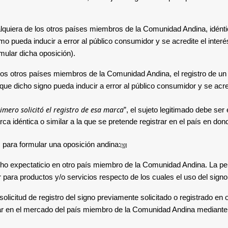
ualquiera de los otros países miembros de la Comunidad Andina, idénti
imo pueda inducir a error al público consumidor y se acredite el inte
mular dicha oposición).
los otros países miembros de la Comunidad Andina, el registro de un si
que dicho signo pueda inducir a error al público consumidor y se acr
imero solicitó el registro de esa marca
”, el sujeto legitimado debe se
ca idéntica o similar a la que se pretende registrar en el país en don
 para formular una oposición andina:
[10]
ho expectaticio en otro país miembro
de la Comunidad Andina. La per
ar para productos y/o servicios respecto de los cuales el uso del signo
la solicitud de registro del signo previamente solicitado o registrado
sar en el mercado del país miembro de la Comunidad Andina mediante l