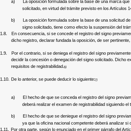
a)
La oposición formulada sobre la base de una marca que pr
solicitado, en virtud del trámite previsto en los Artículos
b)
La oposición formulada sobre la base de una solicitud de
signo solicitado, tiene como efecto la suspensión del trámi
1.8.
En consecuencia, si se concede el registro del signo previamen
dicho registro, declarar fundada la oposición, de ser pertinente, 
1.9.
Por el contrario, si se deniega el registro del signo previament
decidir la concesión o denegación del signo solicitado. Dicho 
requisitos de registrabilidad.
[6]
1.10.
De lo anterior, se puede deducir lo siguiente:
[7]
a)
El hecho de que se conceda el registro del signo previam
deberá realizar el examen de registrabilidad siguiendo el 
b)
El hecho de que se deniegue el registro del signo previam
ya que la oficina nacional competente deberá analizar si c
1.11.
Por otra parte, según lo enunciado en el primer párrafo del Artí