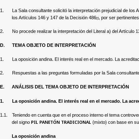
1.
La
Sala consultante solicitó la interpretación prejudicial
de los 
los
Artículos 146 y 147 de la Decisión 486
, por ser pertinentes
[1]
2.
No procede realizar la interpretación del Literal a) del Artículo 
D.
TEMA OBJETO DE INTERPRETACIÓN
1.
La oposición andina. El interés real en el mercado. La acreditaci
2.
Respuestas a las preguntas formuladas por la Sala consultant
E.
ANÁLISIS DEL TEMA OBJETO DE INTERPRETACIÓN
1.
La oposición andina. El interés real en el mercado. La acred
1.1.
Teniendo en cuenta que en el proceso interno
el tema controver
PIL PANETÓN TRADICIONAL
del signo
(mixto) con base en s
La oposición andina