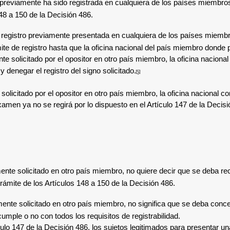
eviamente ha sido registrada en cualquiera de los países miembros ti
 148 a 150 de la Decisión 486.
 registro previamente presentada en cualquiera de los países miembros
te de registro hasta que la oficina nacional del país miembro donde pre
te solicitado por el opositor en otro país miembro, la oficina nacion
y denegar el registro del signo solicitado.
[5]
e solicitado por el opositor en otro país miembro, la oficina nacional
examen ya no se regirá por lo dispuesto en el Artículo 147 de la Deci
ente solicitado en otro país miembro, no quiere decir que se deba re
trámite de los Artículos 148 a 150 de la Decisión 486.
ente solicitado en otro país miembro, no significa que se deba conced
umple o no con todos los requisitos de registrabilidad.
culo 147 de la Decisión 486, los sujetos legitimados para presentar u