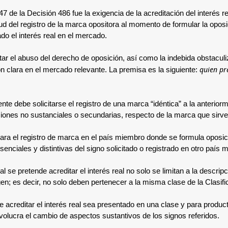
47 de la Decisión 486 fue la exigencia de la acreditación del interés
itud del registro de la marca opositora al momento de formular la opos
do el interés real en el mercado.
evitar el abuso del derecho de oposición, así como la indebida obstacul
quien pr
ón clara en el mercado relevante. La premisa es la siguiente:
nte debe solicitarse el registro de una marca “idéntica” a la anterior
aciones no sustanciales o secundarias, respecto de la marca que sirve
tud para el registro de marca en el país miembro donde se formula opos
enciales y distintivas del signo solicitado o registrado en otro país 
 se pretende acreditar el interés real no solo se limitan a la descrip
en; es decir, no solo deben pertenecer a la misma clase de la Clasifi
 acreditar el interés real sea presentado en una clase y para producto
volucra el cambio de aspectos sustantivos de los signos referidos.