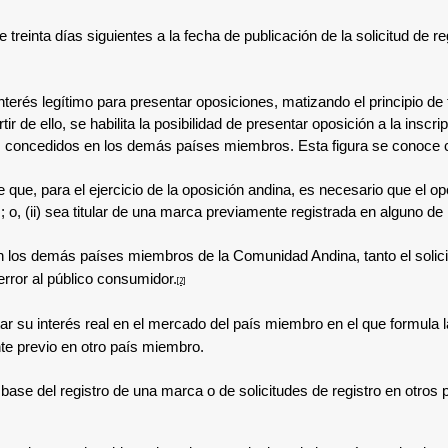
 treinta días siguientes a la fecha de publicación de la solicitud de r
nterés legítimo para presentar oposiciones, matizando el principio de t
 de ello, se habilita la posibilidad de presentar oposición a la in
cas concedidos en los demás países miembros. Esta figura se conoce 
ue, para el ejercicio de la oposición andina, es necesario que el oposi
o, (ii) sea titular de una marca previamente registrada en alguno d
n los demás países miembros de la Comunidad Andina, tanto el solicita
rror al público consumidor.
[2]
ar su interés real
en el mercado del país miembro en el que formula la
ante previo en otro país miembro.
 base del registro de una marca o de solicitudes de registro en otro