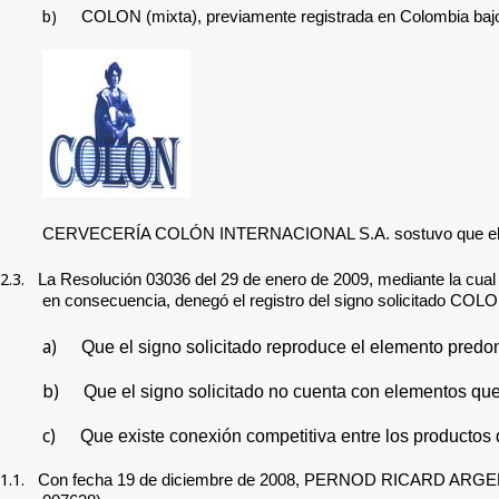
b)
COLON (mixta), previamente registrada en Colombia bajo el
CERVECERÍA COLÓN INTERNACIONAL S.A. sostuvo
que el
2.3.
La Resolución
03036 del 29 de enero de 2009, mediante la cual 
en consecuencia,
denegó el registro del signo solicitado
COLON 
a)
Que el signo solicitado
reproduce el elemento predom
b)
Que el signo solicitado no cuenta con elementos que 
c)
Que
existe conexión competitiva entre los productos 
1.1.
Con fecha 19 de diciembre de 2008,
PERNOD RICARD ARGENTINA 