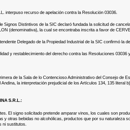
.L.
interpuso recurso de apelación contra la Resolución
03036
.
ón de Signos Distintivos de la SIC declaró fundada la solicitud d
 COLON (denominativa), la cual se encontraba inscrita a favor de
ndente Delegado de la Propiedad Industrial de la SIC confirmó la dene
lidad y restablecimiento del derecho contra las Resoluciones
03036 
rimera de la Sala de lo Contencioso Administrativo del Consejo de Es
 Andina, la interpretación prejudicial de los Artículos
134, 135 literal 
A S.R.L.:
ntes.
E
l signo solicitado pretende amparar vinos, los cuales son produ
 y otras bebidas no alcohólicas, productos que por su naturaleza
 ni sustitutos
.