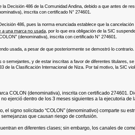
65 de la Decisión 486 de la Comunidad Andina, debido a que antes de re
inativa), inscrita con certificado N° 274601.
a Decisión 486, pues la norma enunciada establece que la cancelación 
e a una marca no usada
, por lo que era obligación de la SIC suspen
“COLON” (denominativa), inscrita con certificado N° 274601.
endo usada, a pesar de que posteriormente se demostró lo contrario.
 o semejantes, y de estar inscritas a favor de diferentes titulares, 
de la Clasificación Internacional de Niza. Por tal motivo, la SIC violó
arca COLON (denominativa), inscrita con certificado 274601. Di
l no ejerció dentro de los 3 meses siguientes a la ejecutoria de
ico, el signo solicitado “COLON” (denominativo) comparte su es
tan semejanzas que causan riesgo de confusión.
entran en diferentes clases; sin embargo, los canales de come