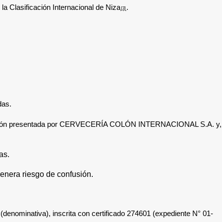
la Clasificación Internacional de Niza
.
[3]
das.
ión presentada por
CERVECERÍA COLÓN INTERNACIONAL S.A.
y,
as.
genera riesgo de confusión
.
ominativa), inscrita con certificado 274601 (expediente N° 01-