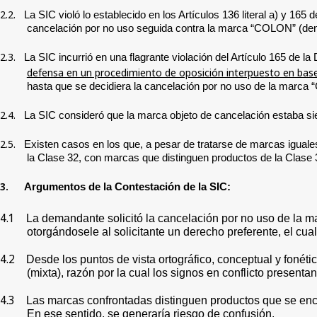
2.2.
La SIC violó lo establecido en los Artículos 136 literal a) y 1
cancelación por no uso seguida contra la marca “COLON” (denom
2.3.
La SIC incurrió en una flagrante violación del Artículo 165 de l
defensa en un procedimiento de oposición interpuesto en bas
hasta que se decidiera la cancelación por no uso de la marca 
2.4.
La SIC consideró que la marca objeto de cancelación estaba si
2.5.
Existen casos en los que, a pesar de tratarse de marcas iguales
la Clase 32, con marcas que distinguen productos de la Clase 33 
3.
Argumentos de la Contestación de la SIC:
4.1
La demandante solicitó la cancelación por no uso de la m
otorgándosele al solicitante un derecho preferente, el cua
4.2
Desde los puntos de vista ortográfico, conceptual y fonét
(mixta), razón por la cual los signos en conflicto presen
4.3
Las marcas confrontadas distinguen productos que se encu
En ese sentido, se generaría riesgo de confusión.