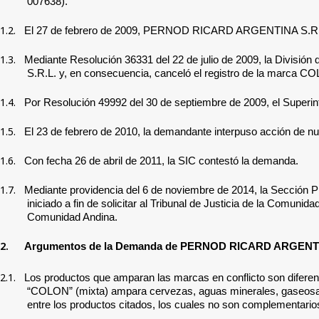
007638).
1.2.
El 27 de febrero de 2009,
PERNOD RICARD ARGENTINA S.R
1.3.
Mediante Resolución 36331 del 22 de julio de 2009, la Divisi
S.R.L. y, en consecuencia, canceló el registro de la marca
1.4.
Por Resolución 49992 del 30 de septiembre de 2009, el Superinte
1.5.
El 23 de febrero de 2010, la demandante
interpuso acción de nu
1.6.
Con fecha 26 de abril de 2011, la SIC contestó la demanda.
1.7.
Mediante providencia del 6 de noviembre de 2014,
la Sección P
iniciado
a fin de solicitar al Tribunal de Justicia de la Comunidad
Comunidad Andina
.
2.
Argumentos de la Demanda de
PERNOD RICARD ARGENTIN
2.1.
Los productos que amparan las marcas en conflicto son difere
“COLON” (mixta) ampara cervezas, aguas minerales, gaseosas
entre los productos citados, los cuales no son complementarios