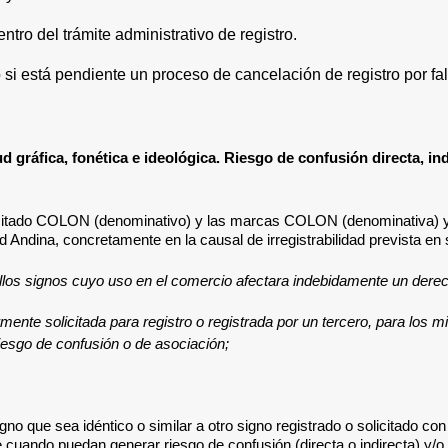
tro del trámite administrativo de registro.
o si está pendiente un proceso de cancelación de registro por fa
tud gráfica, fonética e ideológica. Riesgo de confusión directa, in
citado
COLON (denominativo)
y las marcas COLON (denominativa) y C
ndina, concretamente en la causal de irregistrabilidad prevista en su 
os signos cuyo uso en el comercio afectara indebidamente un derech
ente solicitada para registro o registrada por un tercero, para los 
iesgo de confusión o de asociación;
no que sea idéntico o similar a otro signo registrado o solicitado co
e cuando puedan generar riesgo de confusión (directa o indirecta) y/o