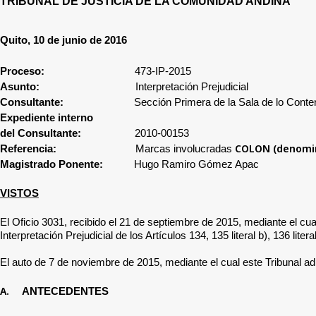
TRIBUNAL DE JUSTICIA DE LA COMUNIDAD ANDINA
Quito, 10 de
junio
de 2016
Proceso:
473-IP-2015
Asunto:
Interpretación Prejudicial
Consultante:
Sección Primera de la Sala de lo Conte
Expediente interno
del Consultante:
2010-00153
COLON (denomin
Referencia:
Marcas involucradas
Magistrado Ponente:
Hugo Ramiro Gómez Apac
VISTOS
El Oficio
3031, recibido el 21 de septiembre de 2015
, mediante el cu
Interpretación Prejudicial de los Artículos
134, 135 literal b), 136 lit
El auto
de 7 de noviembre de 2015, mediante el cual este Tribunal admi
A.
ANTECEDENTES