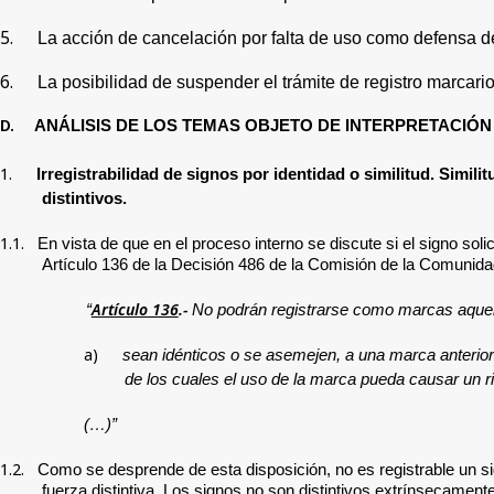
5.
La acción de cancelación por falta de uso como defensa den
6.
La posibilidad de suspender el trámite de registro marcari
D.
ANÁLISIS DE LOS TEMAS OBJETO DE INTERPRETACIÓN
1.
Irregistrabilidad de signos por identidad o similitud. Simili
distintivos.
1.1.
En vista de que en el proceso interno se discute si el signo soli
Artículo 136 de la Decisión 486 de la Comisión de la Comunidad A
Artículo 136
.-
“
No podrán registrarse como marcas aquell
a)
sean idénticos o se asemejen, a una marca anteriorm
de los cuales el uso de la marca pueda causar un r
(…)”
1.2.
Como se desprende de esta disposición, no es registrable un sig
fuerza distintiva. Los signos no son distintivos extrínsecament