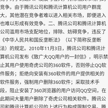
竞争。由于腾讯公司和腾讯计算机公司用户群庞
大，其他潜在竞争者难以进入相关市场，即便进入
也难以形成有效竞争。二、腾讯公司和腾讯计算机
公司滥用市场支配地位，排除、妨碍竞争，违反了
《中华人民共和国反垄断法》（以下简称反垄断
2010
11
3
法）的规定。
年
月
日，腾讯公司和腾讯计
QQ
算机公司发布《致广大
用户的一封信》，明示禁
360
QQ
止其用户使用奇虎公司的
软件，否则停止
软
360
件服务；拒绝向安装有
软件的用户提供相关的
360
软件服务，强制用户删除
软件；采取技术手
360
QQ
段，阻止安装了
浏览器的用户访问
空间，在
此期间大量用户删除了奇虎公司相关软件。腾讯公
司和腾讯计算机公司的上述行为构成限制交易。腾