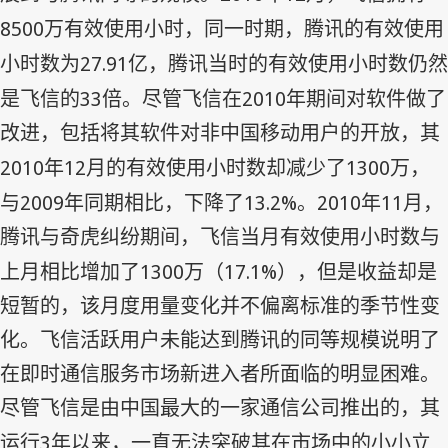
8500
万有效使用小时，同一时期，腾讯的有效使用
27.91
小时数为
亿，腾讯当时的有效使用小时数仍然
33
2010
是飞信的
倍。尽管飞信在
年期间对软件做了
改进，包括将其软件对非中国移动用户的开放，其
2010
12
1300
年
月的有效使用小时数却减少了
万，
2009
13.2%
2010
11
与
年同期相比，下降了
。
年
月，
腾讯与奇虎纠纷期间，飞信当月有效使用小时数与
1300
17.1%
上月相比增加了
万（
），但是收益却是
短暂的，该月度用量变化并不偏离标准的季节性变
化。飞信活跃用户未能达到腾讯的同等规模说明了
在即时通信服务市场新进入者所面临的明显困难。
尽管飞信是由中国最大的一家通信公司推出的，其
3
运行
年以来，一直无法突破其在市场中的小小立