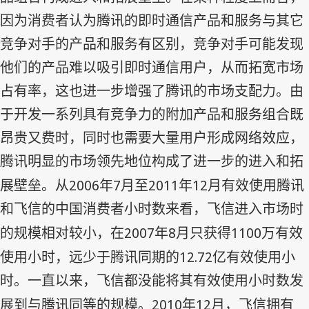
因为消费者认为腾讯的即时通信产品和服务与其它
竞争对手的产品和服务有区别，竞争对手可能发现
他们的产品难以吸引即时通信用户，从而拓宽市场
占有率，这也进一步增强了腾讯的市场支配力。由
于开发一系列具有竞争力的附加产品和服务组合既
昂贵又费时，同时也需要大量用户形成网络效应，
腾讯明显的市场领先地位构成了进一步的进入和拓
2006
7
2011
12
展壁垒。从
年
月至
年
月有效使用腾讯
和飞信的中国消费者小时数来看，飞信进入市场时
2007
8
1100
的规模相对较小，在
年
月只获得
万有效
12.72
使用小时，远少于腾讯同期的
亿有效使用小
时。一直以来，飞信都没能将其有效使用小时数发
2010
12
展到与腾讯同等的规模。
年
月，飞信拥有