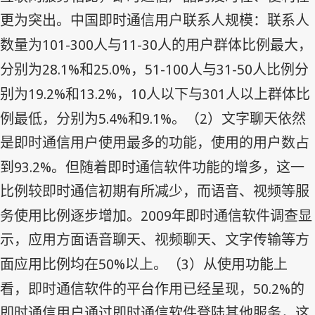
更为突出。中国即时通信用户联系人规模：联系人
101-300
11-30
数量为
人与
人的用户群体比例最大，
28.1%
25.0%
51-100
31-50
分别为
和
，
人与
人比例分
19.2%
13.2%
10
301
别为
和
，
人以下与
人以上群体比
5.4%
9.1%
2
例最低，分别为
和
。（
）文字聊天依然
是即时通信用户使用最多的功能，使用的用户数占
93.2%
到
。但随着即时通信软件功能的增多，这一
比例较即时通信初期有所减少，而语音、视频等服
2009
务使用比例逐步增加。
年即时通信软件调查显
示，应用方面语音聊天、视频聊天、文字传输等方
50%
3
面应用比例均在
以上。（
）从使用功能上
50.2%
看，即时通信软件的平台作用已经呈现，
的
即时通信用户通过即时通信软件登陆其他服务，这