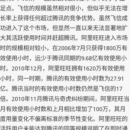
足点。飞信的规模虽然相对很小，但似乎无法在增
长率上获得任何超过腾讯的竞争优势。虽然飞信成
功进入了这个市场，但显然一直以来无法显著地扩
大其活跃使用时间并赶超腾讯。阿里旺旺进入市场
2006
7
1800
时的规模相对较小，在
年
月只获得
万有
9.68
效使用小时，远少于腾讯同期的
亿有效使用小
2010
12
1620
时。
年
月，阿里旺旺拥有
万有效使用
27.91
小时，同一时期，腾讯的有效使用小时数为
17
亿。腾讯当时的有效使用小时数仍然是飞信的
2010
11
倍。
年
月腾讯与奇虎纠纷期间，阿里旺旺当
100
月有效使用小时数和上月相比增加了
万，其月
度用量变化不偏离标准的季节性变化。阿里旺旺的
活跃用户未能达到腾讯的同等规模说明了在即时通