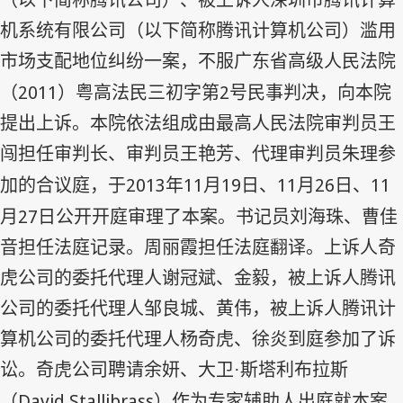
机系统有限公司（以下简称腾讯计算机公司）滥用
市场支配地位纠纷一案，不服广东省高级人民法院
2011
2
（
）粤高法民三初字第
号民事判决，向本院
提出上诉。本院依法组成由最高人民法院审判员王
闯担任审判长、审判员王艳芳、代理审判员朱理参
2013
11
19
11
26
11
加的合议庭，于
年
月
日、
月
日、
27
月
日公开开庭审理了本案。书记员刘海珠、曹佳
音担任法庭记录。周丽霞担任法庭翻译。上诉人奇
虎公司的委托代理人谢冠斌、金毅，被上诉人腾讯
公司的委托代理人邹良城、黄伟，被上诉人腾讯计
算机公司的委托代理人杨奇虎、徐炎到庭参加了诉
讼。奇虎公司聘请余妍、大卫·斯塔利布拉斯
David Stallibrass
（
）作为专家辅助人出庭就本案