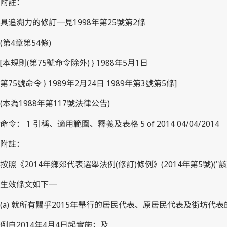
附註：
具追溯力的修訂─見1998年第25號第2條
(第4章第54條)
[本規則(第75號命令除外) } 1988年5月1日
第75號命令 } 1989年2月24日 1989年第3號第5條]
(本為1988年第117號法律公告)
命令： 1 引稱、適用範圍、釋義及表格 5 of 2014 04/04/2014
附註：
按照《2014年鄉郊代表選舉法例(修訂)條例》(2014年第5號)(
生效條文如下─
(a) 就所有關乎2015年舉行的居民代表、原居民代表及街坊代
例自2014年4月4日起實施；及