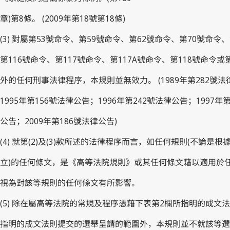
章)第8條。 (2009年第18號第18條)
(3) 對屬第53號命令、第59號命令、第62號命令、第70號命令、
第116號命令、第117號命令、第117A號命令、第118號命令
外的任何刑事法律程序，本規則並無效力。 (1989年第282號法
1995年第156號法律公告；1996年第242號法律公告；1997年
公告；2009年第186號法律公告)
(4) 就第(2)及(3)款所述的法律程序而言，如任何規則(不論
立)的任何條文，是《高等法院規則》或其任何條文藉以適用於
視為對該等規則的任何條文有所影響。
(5) 除在屬高等法院的常規及程序憑藉下表第2欄所指明的成文
指明的成文法則提交的選舉呈請的範圍外，本規則並不就該等選