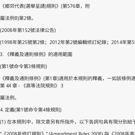
《鄉郊代表(選舉呈請)規則》(第576章，附
屬法例B)第2條。
(2008年第152號法律公告)
(1998年第25號第2條；2012年第2號編輯修訂紀錄；2014年第5
3. 《釋義及通則條例》的適用範圍
(第1號命令第3條規則)
《釋義及通則條例》(第1章)適用於本規則的釋義，一如該條例
第
4A
章
-
《高等法院規則》 3
屬法例。
4. 定義(第1號命令第4條規則)
(1) 在本規則中，除文意另有所指外，以下各詞句具有現分別
“《2008年修訂規則》” (Amendment Rules 2008) 指《20