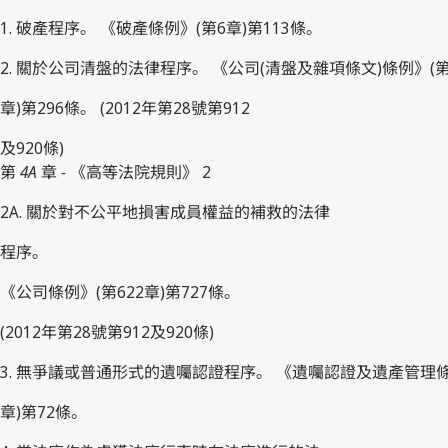
1. 破產程序。 《破產條例》(第6章)第113條。
2. 關於公司清盤的法律程序。 《公司(清盤及雜項條文)條例》(第
章)第296條。 (2012年第28號第912
及920條)
第
4A
章
-
《高等法院規則》 2
2A. 關於對不公平地損害成員權益的補救的法律
程序。
《公司條例》(第622章)第727條。
(2012年第28號第912及920條)
3. 無爭議或普通形式的遺囑認證程序。 《遺囑認證及遺產管理條
章)第72條。