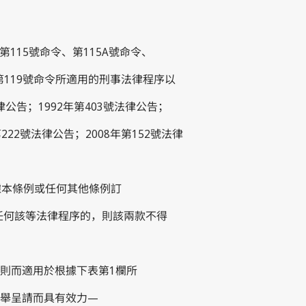
第115號命令、第115A號命令、
或第119號命令所適用的刑事法律程序以
律公告；1992年第403號法律公告；
第222號法律公告；2008年第152號法律
是根據本條例或任何其他條例訂
任何該等法律程序的，則該兩款不得
法則而適用於根據下表第1欄所
舉呈請而具有效力—