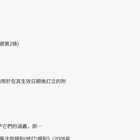
號第2條)
適用於在其生效日期後訂立的附
給予它們的涵義，即─
08年高等法院規則(修訂)規則》(2008年