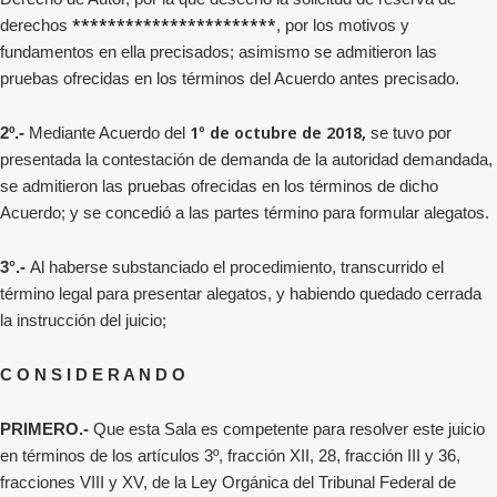
***********************
derechos
, por los motivos y
fundamentos en ella precisados; asimismo se admitieron las
pruebas ofrecidas en los términos del Acuerdo antes precisado.
1º de octubre de 2018,
2º.-
Mediante Acuerdo del
se tuvo por
presentada la contestación de demanda de la autoridad demandada,
se admitieron las pruebas ofrecidas en los términos de dicho
Acuerdo;
y se concedió a las partes término para formular alegatos
.
3°.-
Al haberse substanciado el procedimiento, transcurrido el
término legal para presentar alegatos, y habiendo quedado cerrada
la instrucción del juicio;
C O N S I D E R A N D O
PRIMERO.-
Que esta Sala es competente para resolver este juicio
en términos de los artículos 3º, fracción XII, 28, fracción III y 36,
fracciones VIII y XV, de la Ley Orgánica del Tribunal Federal de