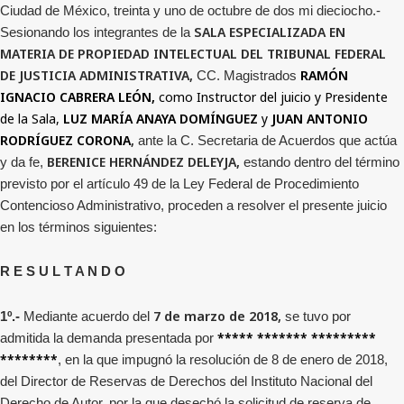
Ciudad de México, treinta y uno de octubre de dos mi dieciocho.-
SALA ESPECIALIZADA EN
Sesionando los integrantes de la
MATERIA DE PROPIEDAD INTELECTUAL DEL TRIBUNAL FEDERAL
DE JUSTICIA ADMINISTRATIVA,
RAMÓN
CC. Magistrados
IGNACIO CABRERA LEÓN,
como Instructor del juicio y Presidente
de la Sala,
LUZ MARÍA ANAYA DOMÍNGUEZ
y
JUAN ANTONIO
RODRÍGUEZ CORONA
,
ante la C. Secretaria de Acuerdos que actúa
BERENICE HERNÁNDEZ DELEYJA,
y da fe,
estando dentro del término
previsto por el artículo 49 de la Ley Federal de Procedimiento
Contencioso Administrativo, proceden a resolver el presente juicio
en los términos siguientes:
R E S U L T A N D O
7 de marzo de 2018,
1
º.-
Mediante acuerdo del
se tuvo por
***** ******* *********
admitida la demanda presentada por
********
, en la que impugnó
la resolución
de 8 de enero de 2018,
del Director de Reservas de Derechos del Instituto Nacional del
Derecho de Autor, por la que desechó la solicitud de reserva de