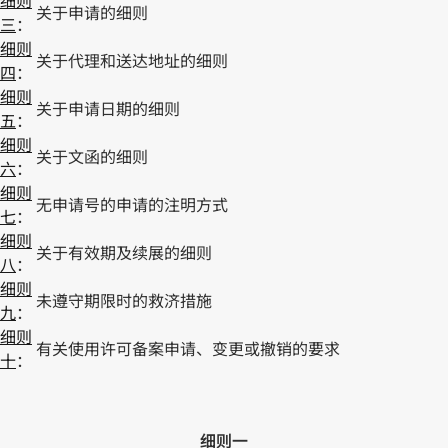
细则
关于申请的细则
三
：
细则
关于代理和送达地址的细则
四
：
细则
关于申请日期的细则
五
：
细则
关于文函的细则
六
：
细则
无申请号的申请的注明方式
七
：
细则
关于有效期及续展的细则
八
：
细则
未遵守期限时的救济措施
九
：
细则
有关使用许可备案申请、变更或撤销的要求
十
：
细则一