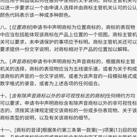
何应用于商品或如何在服务中使用的文字说明。商标主管机关可
以进一步要求以一个由申请人选择并由商标主管机关认可的公认
颜色代码表示该一种或多种颜色。
八、[
位置商标
]申请书中声明商标为位置商标的，商标的表现物
中应当包括能体现该商标在产品上位置的一个视图。商标主管机
关可以要求，未申请保护的事项应予标明。商标主管机关还可以
要求提供一份文字说明，对商标相对于产品的位置加以解释。
九、[
声音商标
]申请书中声明商标为声音商标的，根据商标主管
机关的选择，商标的表现物应当为五线谱乐谱，或者为关于构成
该商标的声音的一份文字说明，或者为该声音的一段模拟格式或
数字格式的录音，或者为上述各项的任何组合。
十、[
含有除声音商标以外的非可视性标志的商标
]任何缔约方均
可以要求，申请书中声明商标含有除声音商标以外的非可视性标
志的，须按其法律规定提交该商标的一份或多份表现物、关于该
商标类型的说明，以及有关该商标的细节。
十一、[商标的音译]根据条约第三条第一款第(一)项第(13)目的规