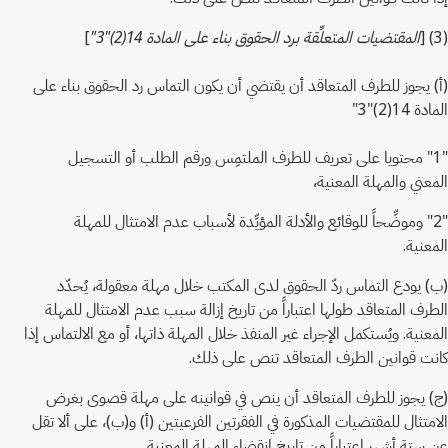
(3) [
المقتضيات المتعلِّقة برد الحقوق بناء على المادة 14(2)"3"
]
(أ) يجوز للطرف المتعاقد أن يقتضي أن يكون التماس رد الحقوق بناء على
المادة 14(2)"3"
"1" محتويا على تعريف للطرف الملتمِس ورقم الطلب أو التسجيل
المعني والمهلة المعنية،
"2" وموضِّحاً للوقائع والأدلة المؤيِّدة لأسباب عدم الامتثال للمهلة
المعنية.
(ب) يودع التماس ردّ الحقوق لدى المكتب خلال مهلة معقولة، يُحدّد
الطرف المتعاقد طولها اعتباراً من تاريخ إزالة سبب عدم الامتثال للمهلة
المعنية. ويُستكمل الإجراء غير المنفذ خلال المهلة ذاتها، أو مع الالتماس إذا
كانت قوانين الطرف المتعاقد تنص على ذلك.
(ج) يجوز للطرف المتعاقد أن ينص في قوانينه على مهلة قصوى بغرض
الامتثال للمقتضيات المذكورة في الفقرتين الفرعيتين (أ) و(ب)، على ألا تقل
عن ستة أشهر اعتباراً من تاريخ انقضاء المهلة المعنية.