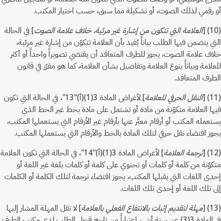
أو رقمي لذلك الصوت، أو تشكيلة مما سبق، حسب اختيار المكتب.
(10) [
العلامة التي تتكون من إشارة غير مرئية، خلاف علامة الصوت
] في الحالة
التي يتضمن فيها الطلب بياناً يُفيد بأن العلامة تتكوّن من إشارة غير مرئية،
خلاف علامة الصوت، يجوز للطرف المتعاقد أن يقتضي تصويراً واحداً أو أكثر
للعلامة وبياناً بنوع العلامة وتفاصيل بشأن العلامة، كما هو مقرّر في قانون
الطرف المتعاقد.
(11) [
النقل الحرفي للعلامة
] لأغراض المادة 3(1)(أ)"13"، في الحالة التي تكون
فيها العلامة متكوّنة من مادة أو تشتمل على مادة بخط غير الخط الذي
يستعمله المكتب أو أرقام معبَّر عنها بأرقام غير الأرقام التي يستعملها المكتب،
يجوز اقتضاء نقل حرفي لتلك المادة بالخط والأرقام التي يستعملها المكتب.
(12) [
ترجمة العلامة
] لأغراض المادة 3(1)(أ)"14"، في الحالة التي تكون العلامة
متكوّنة من كلمة أو كلمات أو تحتوي على كلمة أو كلمات بلغة غير اللغة أو
إحدى اللغات التي يقبلها المكتب، يجوز اقتضاء ترجمة لتلك الكلمة أو الكلمات
إلى تلك اللغة أو إحدى تلك اللغات.
(13) [
مهلة لتقديم إثبات بالانتفاع الفعلي بالعلامة
] لا تقل المهلة المشار إليها
في المادة 3(3) عن ستة أشهر اعتباراً من تاريخ قبول الطلب لدى مكتب الطرف