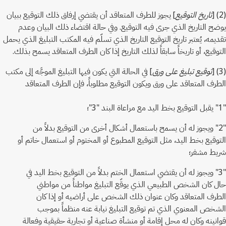
(2) [
تاريخ التوقيع
] يجوز للطرف المتعاقد أن يقتضي إرفاق ذلك التوقيع ببيان
يوضح التاريخ الذي جرى فيه التوقيع. وفي حالة اقتضاء ذلك البيان وعدم
تقديمه، يُعتبر تاريخ التوقيع التاريخ الذي تسلّم فيه المكتب التبليغ الذي يحمل
التوقيع، أو تاريخاً سابقاً لذلك التاريخ إذا كان الطرف المتعاقد يسمح بذلك.
(3) [
توقيع تبليغ على ورق
] في الحالة التي يكون فيها التبليغ الموجَّه إلى مكتب
الطرف المتعاقد على ورق ويكون التوقيع مطلوباً، فإن الطرف المتعاقد
"1" يقبل التوقيع بخط اليد مع مراعاة البند "3"؛
"2" ويجوز له أن يسمح باستعمال أشكال أخرى من التوقيع بدلاً من
التوقيع بخط اليد، مثل التوقيع المطبوع أو المختوم أو استعمال خاتم أو
شريط مشفر؛
"3" ويجوز له أن يقتضي استعمال الختم بدلاً من التوقيع بخط اليد في
حال كان الشخص الطبيعي الذي يوقّع التبليغ مواطناً من مواطني
الطرف المتعاقد وكان عنوان ذلك الشخص على أراضيه أو إذا كان
الشخص المعنوي الذي تم توقيع التبليغ نيابة عنه منظماً بموجب
قوانينه وكان له محل إقامة أو منشأة صناعية أو تجارية حقيقية وفعالة