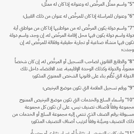
"5" واسم ممثِّل المرخَّص له وعنوانه إذا كان له ممثِّل؛
"6" وعنوان للمراسلة إذا كان للمرخَّص له عنوان من ذلك القبيل؛
"7" واسم دولة يكون المرخَّص له من مواطنيها إذا كان من مواطني أية
دولة واسم دولة يكون فيها محل إقامة المرخّص له، إن وجد، واسم دولة
تكون فيها منشأة صناعية أو تجارية حقيقية وفعّالة للمرخَّص له، إن
وجدت؛
"8" والطابع القانوني لصاحب التسجيل أو المرخَّص له، إن كان شخصاً
معنوياً، والدولة وكذلك الوحدة الإقليمية، عند الاقتضاء، داخل تلك
الدولة التي نُظِّم بناء على قانونها الشخص المعنوي المذكور؛
"9" ورقم تسجيل العلامة التي تكون موضع الترخيص؛
"10" وأسماء السلع والخدمات التي تكون موضع الترخيص الممنوح
مجموعة وفقاً لأصناف تصنيف نيس، على أن تكون كل مجموعة
مسبوقة برقم الصنف الذي تنتمي إليه مجموعة السلع أو الخدمات من
ذلك التصنيف ومبيَّنة وفقاً لترتيب أصناف التصنيف المذكور؛
"11" وإن كانت الترخيص استئثارياً أو غير استئثاري أو حصرياً؛