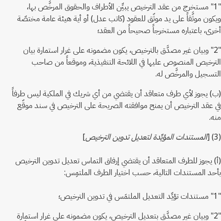
"1" مستخرج من عقد الترخيص يبيِّن الأطراف والحقوق المرخَّص بها،
ويكون موثَّقاً على يد موثّق للعقود (كاتب عدل) أو أية هيئة عامة مختصّة
أخرى، باعتباره مستخرجاً صحيحاً من العقد؛
"2" وبيان غير مصدَّق بالترخيص، يكون مضمونه على غرار استمارة بيان
الترخيص المنصوص عليها في اللائحة التنفيذية، وموقعاً من صاحب
التسجيل والمرخَّص له.
(ب) يجوز لأي طرف متعاقد أن يقتضي من أي شريك في الملكية ليس طرفاً
في عقد الترخيص أن يمنح موافقته الصريحة على الترخيص في سند موقّع
منه.
(3) [
المستندات المؤيِّدة لتعديل تدوين الترخيص
]
(أ) يجوز للطرف المتعاقد أن يقتضي إرفاق التماس تعديل تدوين الترخيص
بأحد المستندات التالية، حسب اختيار الطرف الملتمِس:
"1" مستندات تؤيِّد التعديل الملتمَس في تدوين الترخيص؛
"2" وبيان غير مصدَّق بتعديل الترخيص، يكون مضمونه على غرار استمارة