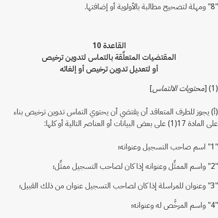
"8" ومهلة لتصحيح مطالبة بالأولوية أو إضافتها.
القاعدة 10
المقتضيات المتعلِّقة بالتماس لتدوين ترخيص
أو لتعديل تدوين ترخيص أو إلغائه
(1) [
محتويات الالتماس
]
(أ) يجوز للطرف المتعاقد أن يقتضي أن يحتوي التماس تدوين ترخيص بناء
على المادة 17(1) على بعض البيانات أو العناصر التالية أو كلها:
"1" اسم صاحب التسجيل وعنوانه؛
"2" واسم الممثِّل وعنوانه إذا كان لصاحب التسجيل ممثِّل؛
"3" وعنوان للمراسلة إذا كان لصاحب التسجيل عنوان من ذلك القبيل؛
"4" واسم المرخَّص له وعنوانه؛