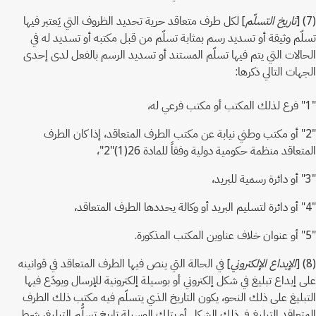
(7) [
تاريخ التسلّم
] لكل طرف متعاقد حرية تحديد الظروف التي يَعتبر فيها
تسلّم وثيقة أو تسديد رسم بمثابة تسلّم من قبل مكتبه أو تسديد له في
الحالات التي يتم فيها تسلّم المستند أو تسديد الرسم بالفعل لدى إحدى
الجهات التالي ذكرها:
"1" فرع لذلك المكتب أو مكتب فرعي له،
"2" أو مكتب وطني نيابة عن مكتب الطرف المتعاقد، إذا كان الطرف
المتعاقد منظمة حكومية دولية وفقاً للمادة 26(1)"2"،
"3" أو دائرة رسمية للبريد،
"4" أو دائرة لتسليم البريد أو وكالة يحددها الطرف المتعاقد،
"5" أو عنوان خلاف عناوين المكتب المذكورة.
(8) [
الإيداع الإلكتروني
] في الحالة التي ينص فيها الطرف المتعاقد في قوانينه
على إيداع تبليغ في شكل إلكتروني أو بوسيلة إلكترونية للإرسال ويودَع فيها
التبليغ على ذلك النحو، يكون التاريخ الذي يتسلّم فيه مكتب ذلك الطرف
المتعاقد التبليغ في ذلك الشكل أو بتلك الوسيلة تاريخ تسلُّم التبليغ، شرط