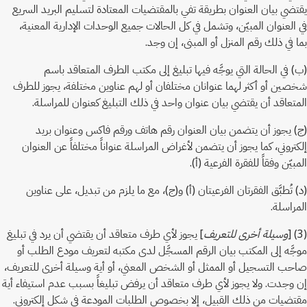
يقتضي بيان العنوان بطريقة تفي بالمقتضيات المعتادة لتسليم البريد السريع
في العنوان المبيّن، وتشمل في كل الحالات جميع الوحدات الإدارية المعنية،
بما في ذلك رقم المنزل أو المبنى، إن وجد.
(ب) في الحالة التي يوجَّه فيها تبليغ إلى مكتب الطرف المتعاقد باسم
شخصين أو أكثر لهما عنوانان مختلفان أو لهم عناوين مختلفة، يجوز للطرف
المتعاقد أن يقتضي بيان عنوان واحد في ذلك التبليغ كعنوان للمراسلة.
(ج) يجوز أن يتضمن بيان العنوان رقم هاتف ورقم فاكس وعنوان بريد
إلكتروني، كما يجوز أن يتضمن لأغراض المراسلة عنواناً مختلفاً عن العنوان
المبيّن وفقاً للفقرة الفرعية (أ).
(د) تُطبَّق الفقرتان الفرعيتان (أ) و(ج)، مع ما يلزم من تبديل، على عناوين
المراسلة.
(3) [
وسيلة أخرى للتعريف
] يجوز لأي طرف متعاقد أن يقتضي أن يرد في تبليغ
موجَّه إلى المكتب بيان الرقم المسجَّل لدى مكتبه لتعريف مودع الطلب أو
صاحب التسجيل أو الممثل أو الشخص المعني، أو أية وسيلة أخرى للتعريف،
إن وجدت. ولا يجوز لأي طرف متعاقد أن يرفض تبليغاً بسبب عدم استيفاء أية
مقتضيات من ذلك القبيل، إلا بخصوص الطلبات المودعة في شكل إلكتروني.