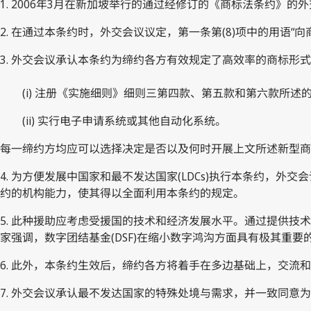
1. 2006年3月在新加坡举行的通过经修订的《商标法条约》的
2. 在通过本条约时，外交会议议定，第一条第(8)项中的用语
3. 外交会议承认本条约为缔约各方有效规定了高效率的商标
(i) 注册《实施细则》细则三第四款、第五款和第六款所述
(ii) 实行电子申请系统或其他自动化系统。
每一缔约方均应可以选择决定是否以及何时开展上文所述新型商
4. 为方便发展中国家和最不发达国家(LDCs)执行本条约，
约的机构能力，使其得以全面利用本条约的规定。
5. 此种援助应考虑受援国的技术和经济发展水平。通过提供
家强调，数字团结基金(DSF)在缩小数字鸿沟方面具有极其重要
6. 此外，本条约生效后，缔约各方将着手在多边基础上，交
7. 外交会议承认最不发达国家的特殊处境与需求，并一致同意