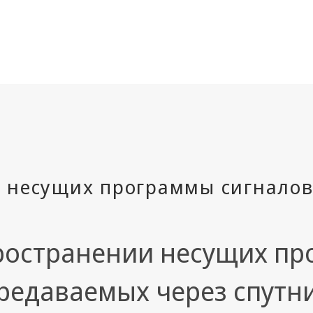
ространении несущих пр
редаваемых через спутн