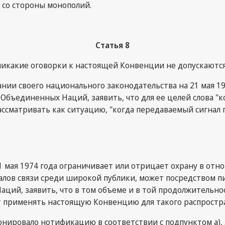
 со стороны монополий.
Статья 8
 никакие оговорки к настоящей Конвенции не допускаются
ании своего национального законодательства на 21 мая 
Объединенных Наций, заявить, что для ее целей слова "
 рассматривать как ситуацию, "когда передаваемый сигна
1 мая 1974 года ограничивает или отрицает охрану в о
налов связи среди широкой публики, может посредством
ий, заявить, что в том объеме и в той продолжительно
т применять настоящую Конвенцию для такого распростр
онировало нотификацию в соответствии с подпунктом a),