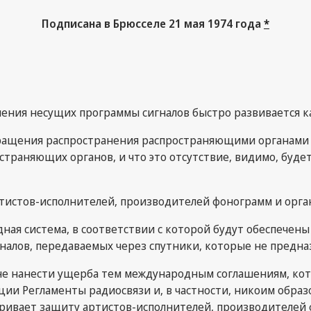
Подписана в Брюсселе 21 мая 1974 года
*
нения несущих программы сигналов быстро развивается ка
ащения распространения распространяющими органами 
остраняющих органов, и что это отсутствие, видимо, буд
артистов-исполнителей, производителей фонограмм и орг
дная система, в соответствии с которой будут обеспече
лов, передаваемых через спутники, которые не предназ
не нанести ущерба тем международным соглашениям, кот
ции Регламенты радиосвязи и, в частности, никоим обр
атривает защиту артистов-исполнителей, производителей