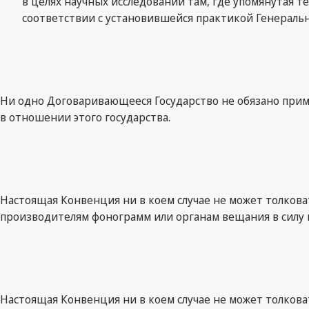
в целях научных исследований там, где упомянутая 
соответствии с установившейся практикой Генерал
Ни одно Договаривающееся Государство не обязано приме
в отношении этого государства.
Настоящая Конвенция ни в коем случае не может толков
производителям фонограмм или органам вещания в силу
Настоящая Конвенция ни в коем случае не может толков