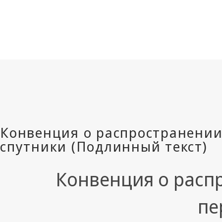
Конвенция о расп
пе