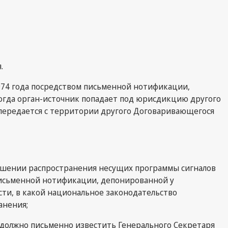
.
1974 года посредством письменной нотификации,
когда орган-источник попадает под юрисдикцию другого
л передается с территории другого Договаривающегося
тношении распространения несущих программы сигналов
 письменной нотификации, депонированной у
сти, в какой национальное законодательство
анения;
 должно письменно известить Генерального Секретаря