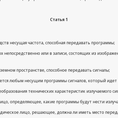
Статья 1
едств несущая частота, способная передавать программы;
мых непосредственно или в записи, состоящих из изображ
внеземном пространстве, способное передавать сигналы;
вляется любым несущим программы сигналов, который идет 
преобразования технических характеристик излучаемого си
 лицо, определяющее, какие программы будут нести излуч
ридическое лицо, решающее, должна ли иметь место пере