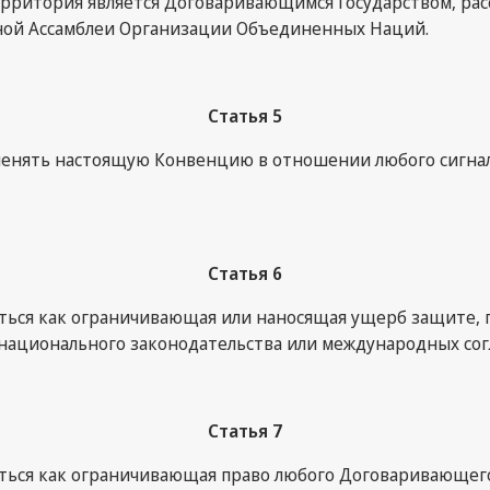
территория является Договаривающимся Государством, р
ьной Ассамблеи Организации Объединенных Наций.
Статья 5
нять настоящую Конвенцию в отношении любого сигнала, 
Статья 6
аться как ограничивающая или наносящая ущерб защите, 
 национального законодательства или международных со
Статья 7
аться как ограничивающая право любого Договаривающег