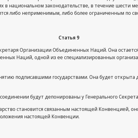
 национальном законодательстве, в течение шести месяц
ится либо неприменимым, либо более ограниченным по св
Статья 9
екретаря Организации Объединенных Наций. Она остается
енных Наций, одной из ее специализированных организа
ятию подписавшими государствами. Она будет открыта дл
рисоединении будут депонированы у Генерального Секре
сударство становится связанным настоящей Конвенцией, он
положения настоящей Конвенции.