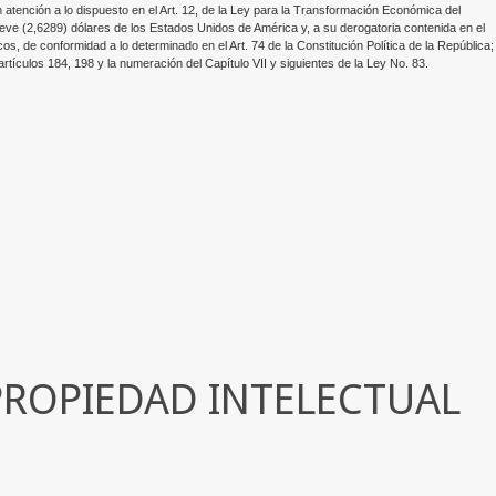
 atención a lo dispuesto en el Art. 12, de la Ley para la Transformación Económica del
ve (2,6289) dólares de los Estados Unidos de América y, a su derogatoria contenida en el
cos, de conformidad a lo determinado en el Art. 74 de la Constitución Política de la República;
culos 184, 198 y la numeración del Capítulo VII y siguientes de la Ley No. 83.
 PROPIEDAD INTELECTUAL