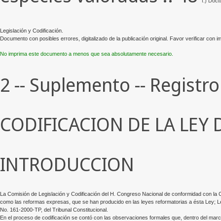
f.) Doc
Legislación y Codificación.
Documento con posibles errores, digitalizado de la publicación original. Favor verificar con 
No imprima este documento a menos que sea absolutamente necesario.
2 -- Suplemento -- Registro
CODIFICACION DE LA LEY
INTRODUCCION
La Comisión de Legislación y Codificación del H. Congreso Nacional de conformidad con la Cons
como las reformas expresas, que se han producido en las leyes reformatorias a ésta Ley; 
No. 161-2000-TP, del Tribunal Constitucional.
En el proceso de codificación se contó con las observaciones formales que, dentro del marc