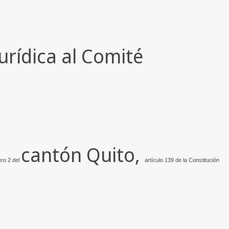
urídica al Comité
cantón Quito,
ero 2 del
artículo 139 de la Constitución