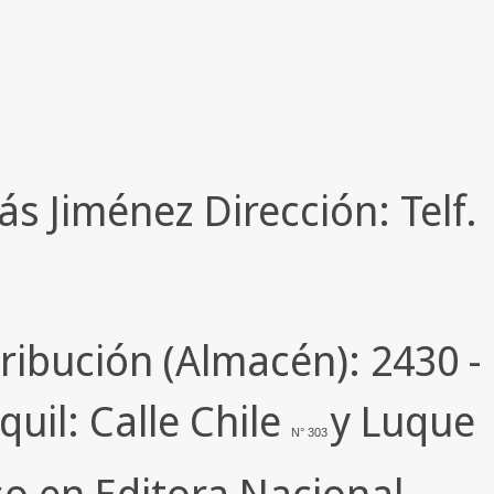
s Jiménez Dirección: Telf.
stribución (Almacén): 2430 -
uil: Calle Chile
y Luque
N° 303
eso en Editora Nacional