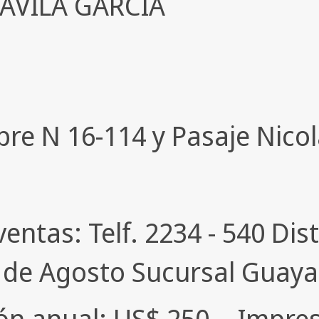
AVILA GARCIA
re N 16-114 y Pasaje Nicolá
 ventas: Telf. 2234 - 540 Di
de Agosto Sucursal Guayaq
ción anual: US$ 250 -- Impr