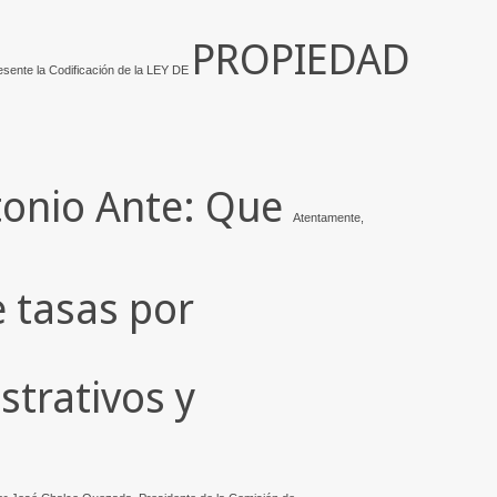
PROPIEDAD
esente la Codificación de la LEY DE
tonio Ante: Que
Atentamente,
 tasas por
strativos y