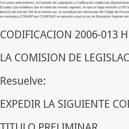
Con estos antecedentes, la Comisión de Legislación y Codificación codifica las disposiciones
Ecuador, que establece que en todas las normas vigentes, en que se haga mención a UVC's s
literal e) del artículo 100 de la misma Ley; se actualizan las referencias del Código de Proced
se reemplaza CONUEP por CONESUP, en atención a que la Ley de Educación Superior derogó a l
CODIFICACION 2006-013 
LA COMISION DE LEGISLA
Resuelve:
EXPEDIR LA SIGUIENTE CO
TITULO PRELIMINAR