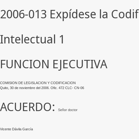
2006-013 Expídese la Codif
Intelectual 1
FUNCION EJECUTIVA
COMISION DE LEGISLACION Y CODIFICACION
Quito, 30 de noviembre del 2006. Ofic. 472 CLC- CN-06
ACUERDO:
Señor doctor
Vicente Dávila García