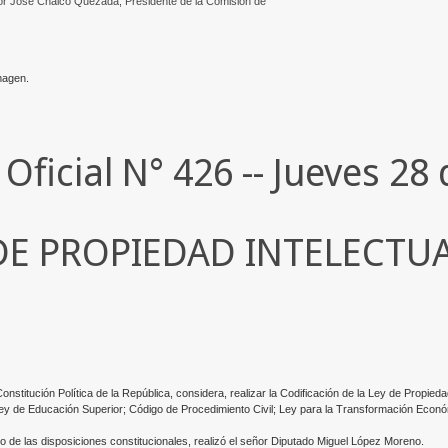
tor José Chalco Quezada, Presidente de la Comisión de
imagen.
 Oficial N° 426 -- Jueves 2
 DE PROPIEDAD INTELECTU
titución Política de la República, considera, realizar la Codificación de la Ley de Propiedad
Ley de Educación Superior; Código de Procedimiento Civil; Ley para la Transformación Eco
o de las disposiciones constitucionales, realizó el señor Diputado Miguel López Moreno.