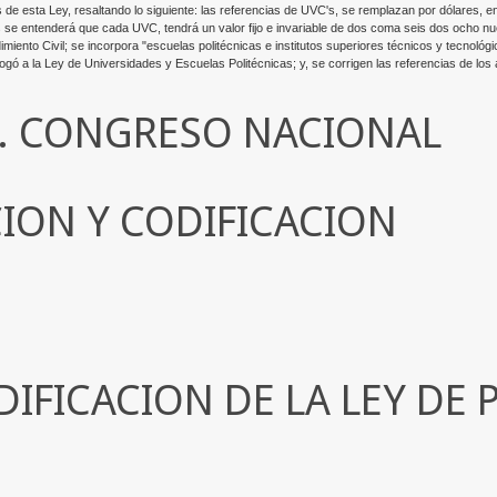
 de esta Ley, resaltando lo siguiente: las referencias de UVC's, se remplazan por dólares, en
e entenderá que cada UVC, tendrá un valor fijo e invariable de dos coma seis dos ocho nue
imiento Civil; se incorpora "escuelas politécnicas e institutos superiores técnicos y tecnológi
a Ley de Universidades y Escuelas Politécnicas; y, se corrigen las referencias de los artí
H. CONGRESO NACIONAL
CION Y CODIFICACION
DIFICACION DE LA LEY DE