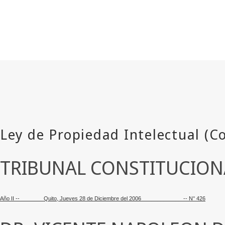
TRIBUNAL CONSTITUCION
Año II --
_______
Quito, Jueves 28 de Diciembre del 2006
_____________
-- N° 426