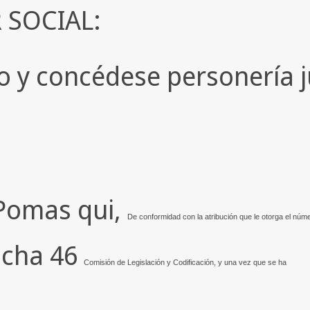
 SOCIAL:
o y concédese personería j
Pomas qui,
De conformidad con la atribución que le otorga el núm
ncha 46
Comisión de Legislación y Codificación, y una vez que se ha