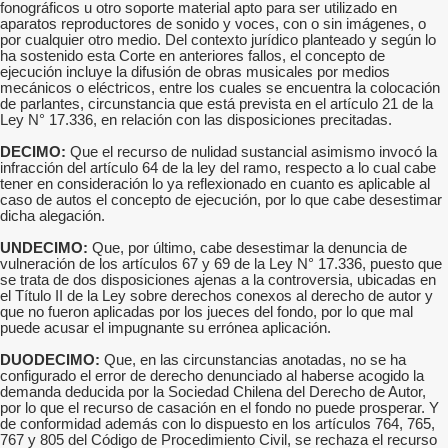
fonográficos u otro soporte material apto para ser utilizado en
aparatos reproductores de sonido y voces, con o sin imágenes, o
por cualquier otro medio. Del contexto jurídico planteado y según lo
ha sostenido esta Corte en anteriores fallos, el concepto de
ejecución incluye la difusión de obras musicales por medios
mecánicos o eléctricos, entre los cuales se encuentra la colocación
de parlantes, circunstancia que está prevista en el artículo 21 de la
Ley N° 17.336, en relación con las disposiciones precitadas.
DECIMO:
Que el recurso de nulidad sustancial asimismo invocó la
infracción del artículo 64 de la ley del ramo, respecto a lo cual cabe
tener en consideración lo ya reflexionado en cuanto es aplicable al
caso de autos el concepto de ejecución, por lo que cabe desestimar
dicha alegación.
UNDECIMO:
Que, por último, cabe desestimar la denuncia de
vulneración de los artículos 67 y 69 de la Ley N° 17.336, puesto que
se trata de dos disposiciones ajenas a la controversia, ubicadas en
el Título II de la Ley sobre derechos conexos al derecho de autor y
que no fueron aplicadas por los jueces del fondo, por lo que mal
puede acusar el impugnante su errónea aplicación.
DUODECIMO:
Que, en las circunstancias anotadas, no se ha
configurado el error de derecho denunciado al haberse acogido la
demanda deducida por la Sociedad Chilena del Derecho de Autor,
por lo que el recurso de casación en el fondo no puede prosperar. Y
de conformidad además con lo dispuesto en los artículos 764, 765,
767 y 805 del Código de Procedimiento Civil, se rechaza el recurso