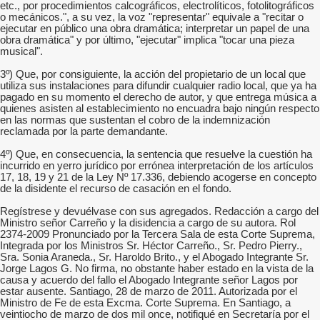
etc., por procedimientos calcográficos, electrolíticos, fotolitográficos
o mecánicos.", a su vez, la voz "representar" equivale a "recitar o
ejecutar en público una obra dramática; interpretar un papel de una
obra dramática" y por último, "ejecutar" implica "tocar una pieza
musical".
3º) Que, por consiguiente, la acción del propietario de un local que
utiliza sus instalaciones para difundir cualquier radio local, que ya ha
pagado en su momento el derecho de autor, y que entrega música a
quienes asisten al establecimiento no encuadra bajo ningún respecto
en las normas que sustentan el cobro de la indemnización
reclamada por la parte demandante.
4º) Que, en consecuencia, la sentencia que resuelve la cuestión ha
incurrido en yerro jurídico por errónea interpretación de los artículos
17, 18, 19 y 21 de la Ley Nº 17.336, debiendo acogerse en concepto
de la disidente el recurso de casación en el fondo.
Regístrese y devuélvase con sus agregados. Redacción a cargo del
Ministro señor Carreño y la disidencia a cargo de su autora. Rol
2374-2009 Pronunciado por la Tercera Sala de esta Corte Suprema,
Integrada por los Ministros Sr. Héctor Carreño., Sr. Pedro Pierry.,
Sra. Sonia Araneda., Sr. Haroldo Brito., y el Abogado Integrante Sr.
Jorge Lagos G. No firma, no obstante haber estado en la vista de la
causa y acuerdo del fallo el Abogado Integrante señor Lagos por
estar ausente. Santiago, 28 de marzo de 2011. Autorizada por el
Ministro de Fe de esta Excma. Corte Suprema. En Santiago, a
veintiocho de marzo de dos mil once, notifiqué en Secretaría por el