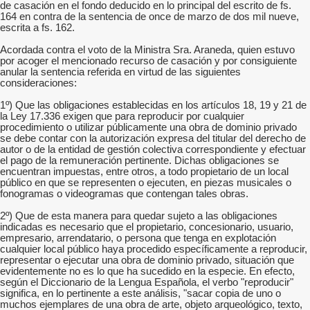
de casación en el fondo deducido en lo principal del escrito de fs.
164 en contra de la sentencia de once de marzo de dos mil nueve,
escrita a fs. 162.
Acordada contra el voto de la Ministra Sra. Araneda, quien estuvo
por acoger el mencionado recurso de casación y por consiguiente
anular la sentencia referida en virtud de las siguientes
consideraciones:
1º) Que las obligaciones establecidas en los artículos 18, 19 y 21 de
la Ley 17.336 exigen que para reproducir por cualquier
procedimiento o utilizar públicamente una obra de dominio privado
se debe contar con la autorización expresa del titular del derecho de
autor o de la entidad de gestión colectiva correspondiente y efectuar
el pago de la remuneración pertinente. Dichas obligaciones se
encuentran impuestas, entre otros, a todo propietario de un local
público en que se representen o ejecuten, en piezas musicales o
fonogramas o videogramas que contengan tales obras.
2º) Que de esta manera para quedar sujeto a las obligaciones
indicadas es necesario que el propietario, concesionario, usuario,
empresario, arrendatario, o persona que tenga en explotación
cualquier local público haya procedido específicamente a reproducir,
representar o ejecutar una obra de dominio privado, situación que
evidentemente no es lo que ha sucedido en la especie. En efecto,
según el Diccionario de la Lengua Española, el verbo "reproducir"
significa, en lo pertinente a este análisis, "sacar copia de uno o
muchos ejemplares de una obra de arte, objeto arqueológico, texto,