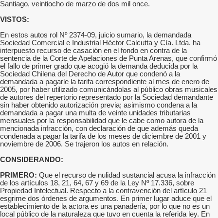
Santiago, veintiocho de marzo de dos mil once.
VISTOS:
En estos autos rol Nº 2374-09, juicio sumario, la demandada
Sociedad Comercial e Industrial Héctor Calcutta y Cía. Ltda. ha
interpuesto recurso de casación en el fondo en contra de la
sentencia de la Corte de Apelaciones de Punta Arenas, que confirmó
el fallo de primer grado que acogió la demanda deducida por la
Sociedad Chilena del Derecho de Autor que condenó a la
demandada a pagarle la tarifa correspondiente al mes de enero de
2005, por haber utilizado comunicándolas al público obras musicales
de autores del repertorio representado por la Sociedad demandante
sin haber obtenido autorización previa; asimismo condena a la
demandada a pagar una multa de veinte unidades tributarias
mensuales por la responsabilidad que le cabe como autora de la
mencionada infracción, con declaración de que además queda
condenada a pagar la tarifa de los meses de diciembre de 2001 y
noviembre de 2006. Se trajeron los autos en relación.
CONSIDERANDO:
PRIMERO:
Que el recurso de nulidad sustancial acusa la infracción
de los artículos 18, 21, 64, 67 y 69 de la Ley Nº 17.336, sobre
Propiedad Intelectual. Respecto a la contravención del artículo 21
esgrime dos órdenes de argumentos. En primer lugar aduce que el
establecimiento de la actora es una panadería, por lo que no es un
local público de la naturaleza que tuvo en cuenta la referida ley. En