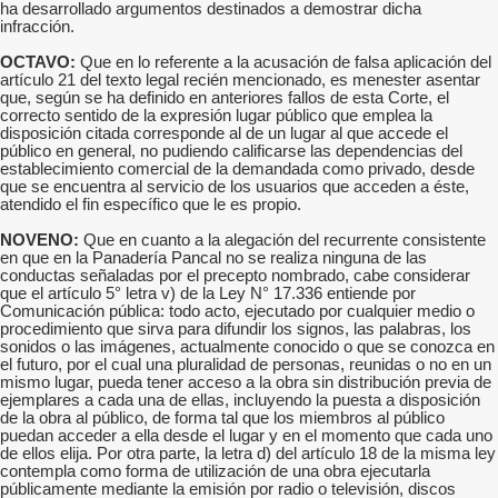
ha desarrollado argumentos destinados a demostrar dicha
infracción.
OCTAVO:
Que en lo referente a la acusación de falsa aplicación del
artículo 21 del texto legal recién mencionado, es menester asentar
que, según se ha definido en anteriores fallos de esta Corte, el
correcto sentido de la expresión lugar público que emplea la
disposición citada corresponde al de un lugar al que accede el
público en general, no pudiendo calificarse las dependencias del
establecimiento comercial de la demandada como privado, desde
que se encuentra al servicio de los usuarios que acceden a éste,
atendido el fin específico que le es propio.
NOVENO:
Que en cuanto a la alegación del recurrente consistente
en que en la Panadería Pancal no se realiza ninguna de las
conductas señaladas por el precepto nombrado, cabe considerar
que el artículo 5° letra v) de la Ley N° 17.336 entiende por
Comunicación pública: todo acto, ejecutado por cualquier medio o
procedimiento que sirva para difundir los signos, las palabras, los
sonidos o las imágenes, actualmente conocido o que se conozca en
el futuro, por el cual una pluralidad de personas, reunidas o no en un
mismo lugar, pueda tener acceso a la obra sin distribución previa de
ejemplares a cada una de ellas, incluyendo la puesta a disposición
de la obra al público, de forma tal que los miembros al público
puedan acceder a ella desde el lugar y en el momento que cada uno
de ellos elija. Por otra parte, la letra d) del artículo 18 de la misma ley
contempla como forma de utilización de una obra ejecutarla
públicamente mediante la emisión por radio o televisión, discos