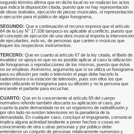
segundo término afirma que en dicho local no se realizan los actos
que indica la disposición citada, puesto que no hay representación
de obras teatrales, ejecución de piezas musicales, ni representación
o ejecución para el público de algún fonograma.
SEGUNDO:
Que a continuación el recurso expresa que el artículo
64 de la Ley N° 17.336 tampoco es aplicable al conflicto, puesto que
el concepto de ejecución de una obra musical importa la intervención
de ejecutantes, esto es, de personas que canten o músicos que
toquen los respectivos instrumentos.
TERCERO:
Que en cuanto al artículo 67 de la ley citada, el libelo de
invalidez se apoya en que no es posible aplicar al caso la utilización
de fonogramas o reproducciones de los mismos, puesto que éstos
no se emplean. Asimismo, argumenta que si se utiliza un fonograma
para su difusión por radio o televisión el pago debe hacerlo la
radioemisora o la estación de televisión, pues son ellos los que
están utilizando el fonograma para su difusión y no la persona que
enciende el parlante para escuchar.
CUARTO:
Que en lo concerniente al artículo 69 del cuerpo
normativo referido también descarta su aplicación al caso, por
cuanto la parte demandada no es un organismo de radiodifusión y
por otro lado no existen televisores en la panadería de la
demandada. En cualquier caso, concluye el impugnante, comunicar
implica alguna actividad tendiente a poner hechos o cosas en
conocimiento de otra u otras personas y por público debe
entenderse un conjunto de personas relativamente numeroso y