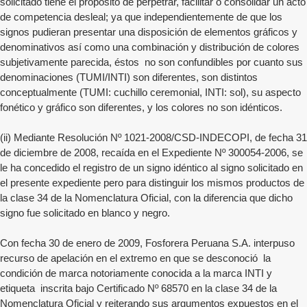
solicitado tiene el propósito de perpetrar, facilitar o consolidar un acto
de competencia desleal; ya que independientemente de que los
signos pudieran presentar una disposición de elementos gráficos y
denominativos así como una combinación y distribución de colores
subjetivamente parecida, éstos no son confundibles por cuanto sus
denominaciones (TUMI/INTI) son diferentes, son distintos
conceptualmente (TUMI: cuchillo ceremonial, INTI: sol), su aspecto
fonético y gráfico son diferentes, y los colores no son idénticos.
(ii) Mediante Resolución Nº 1021-2008/CSD-INDECOPI, de fecha 31
de diciembre de 2008, recaída en el Expediente Nº 300054-2006, se
le ha concedido el registro de un signo idéntico al signo solicitado en
el presente expediente pero para distinguir los mismos productos de
la clase 34 de la Nomenclatura Oficial, con la diferencia que dicho
signo fue solicitado en blanco y negro.
Con fecha 30 de enero de 2009, Fosforera Peruana S.A. interpuso
recurso de apelación en el extremo en que se desconoció la
condición de marca notoriamente conocida a la marca INTI y
etiqueta inscrita bajo Certificado Nº 68570 en la clase 34 de la
Nomenclatura Oficial y reiterando sus argumentos expuestos en el