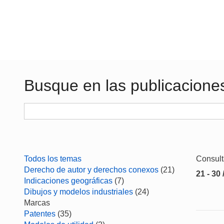
Busque en las publicacione
Todos los temas
Consul
Derecho de autor y derechos conexos
(21)
21 - 30 
Indicaciones geográficas
(7)
Dibujos y modelos industriales
(24)
Marcas
Patentes
(35)