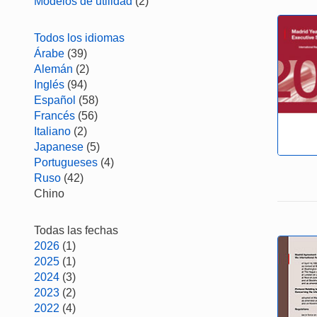
Modelos de utilidad
(2)
Todos los idiomas
Árabe
(39)
Alemán
(2)
Inglés
(94)
Español
(58)
Francés
(56)
Italiano
(2)
Japanese
(5)
Portugueses
(4)
Ruso
(42)
Chino
Todas las fechas
2026
(1)
2025
(1)
2024
(3)
2023
(2)
2022
(4)