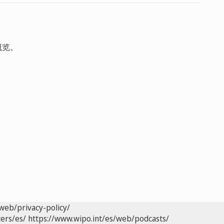
概览。
web/privacy-policy/
ers/es/
https://www.wipo.int/es/web/podcasts/