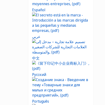
Español
عربي
中文
Русский
Português