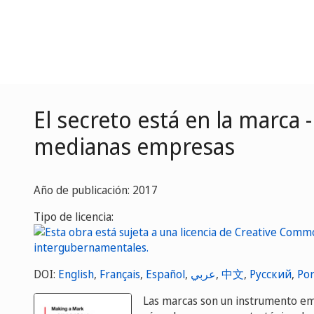
El secreto está en la marca 
medianas empresas
Año de publicación: 2017
Tipo de licencia:
DOI:
English
,
Français
,
Español
,
عربي
,
中文
,
Русский
,
Por
Las marcas son un instrumento empr