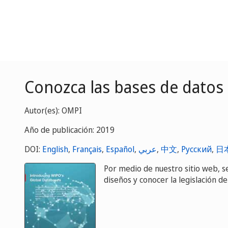
Conozca las bases de datos
Autor(es): OMPI
Año de publicación: 2019
DOI:
English
,
Français
,
Español
,
عربي
,
中文
,
Русский
,
日
Por medio de nuestro sitio web, 
diseños y conocer la legislación de