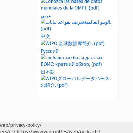
عربي
中文
Русский
日本語
web/privacy-policy/
ers/es/
https://www.wipo.int/es/web/podcasts/