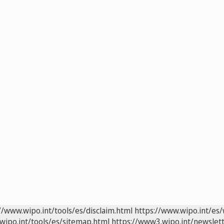
//www.wipo.int/tools/es/disclaim.html
https://www.wipo.int/es/
wipo.int/tools/es/sitemap.html
https://www3.wipo.int/newslett