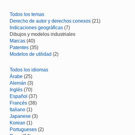
Todos los temas
Derecho de autor y derechos conexos
(21)
Indicaciones geográficas
(7)
Dibujos y modelos industriales
Marcas
(40)
Patentes
(35)
Modelos de utilidad
(2)
Todos los idiomas
Árabe
(25)
Alemán
(3)
Inglés
(70)
Español
(37)
Francés
(38)
Italiano
(1)
Japanese
(3)
Korean
(1)
Portugueses
(2)