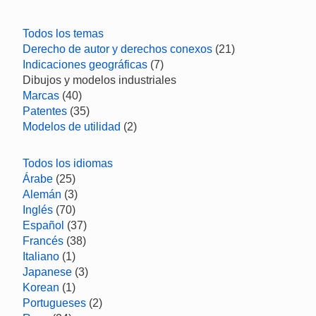
Todos los temas
Derecho de autor y derechos conexos
(21)
Indicaciones geográficas
(7)
Dibujos y modelos industriales
Marcas
(40)
Patentes
(35)
Modelos de utilidad
(2)
Todos los idiomas
Árabe
(25)
Alemán
(3)
Inglés
(70)
Español
(37)
Francés
(38)
Italiano
(1)
Japanese
(3)
Korean
(1)
Portugueses
(2)