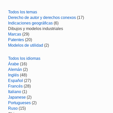
Todos los temas
Derecho de autor y derechos conexos
(17)
Indicaciones geográficas
(6)
Dibujos y modelos industriales
Marcas
(29)
Patentes
(20)
Modelos de utilidad
(2)
Todos los idiomas
Árabe
(16)
Alemán
(2)
Inglés
(48)
Español
(27)
Francés
(28)
Italiano
(1)
Japanese
(2)
Portugueses
(2)
Ruso
(15)