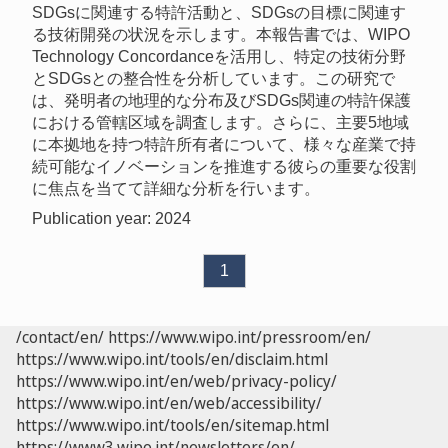
SDGsに関連する特許活動と、SDGsの目標に関連す
る技術開発の状況を示します。本報告書では、WIPO
Technology Concordanceを活用し、特定の技術分野
とSDGsとの整合性を分析しています。この研究で
は、発明者の地理的な分布及びSDGs関連の特許保護
における管轄区域を調査します。さらに、主要5地域
に本拠地を持つ特許所有者について、様々な産業で持
続可能なイノベーションを推進する彼らの重要な役割
に焦点を当てて詳細な分析を行います。
Publication year: 2024
1
/contact/en/
https://www.wipo.int/pressroom/en/
https://www.wipo.int/tools/en/disclaim.html
https://www.wipo.int/en/web/privacy-policy/
https://www.wipo.int/en/web/accessibility/
https://www.wipo.int/tools/en/sitemap.html
https://www3.wipo.int/newsletters/en/