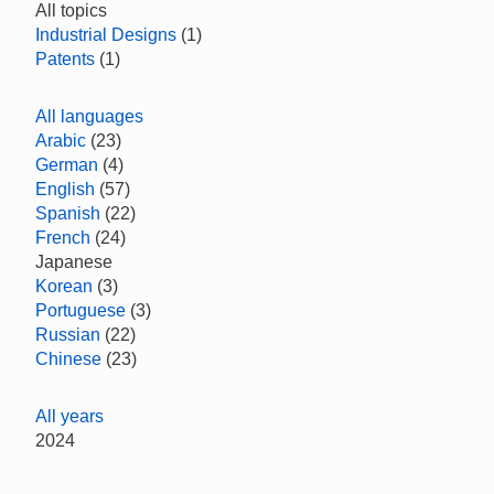
All topics
Industrial Designs
(1)
Patents
(1)
All languages
Arabic
(23)
German
(4)
English
(57)
Spanish
(22)
French
(24)
Japanese
Korean
(3)
Portuguese
(3)
Russian
(22)
Chinese
(23)
All years
2024