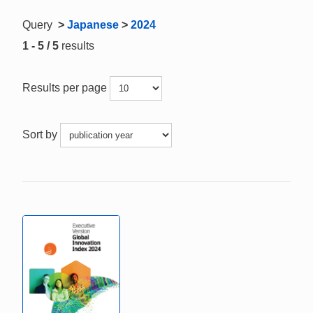
Query
>
Japanese
>
2024
1 - 5 / 5
results
Results per page
Sort by