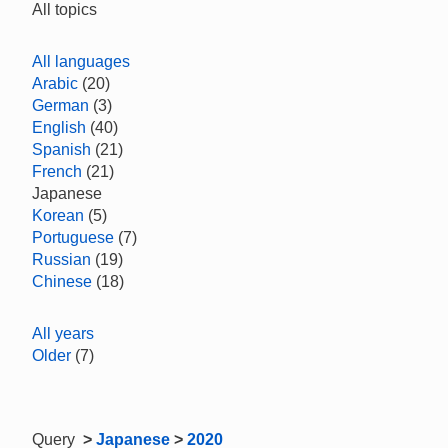
All topics
All languages
Arabic
(20)
German
(3)
English
(40)
Spanish
(21)
French
(21)
Japanese
Korean
(5)
Portuguese
(7)
Russian
(19)
Chinese
(18)
All years
Older
(7)
Query
>
Japanese
>
2020