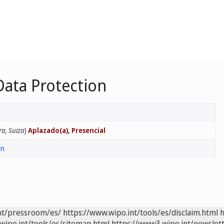
Data Protection
a, Suiza
)
Aplazado(a), Presencial
ón
nt/pressroom/es/
https://www.wipo.int/tools/es/disclaim.html
h
wipo.int/tools/es/sitemap.html
https://www3.wipo.int/newslett