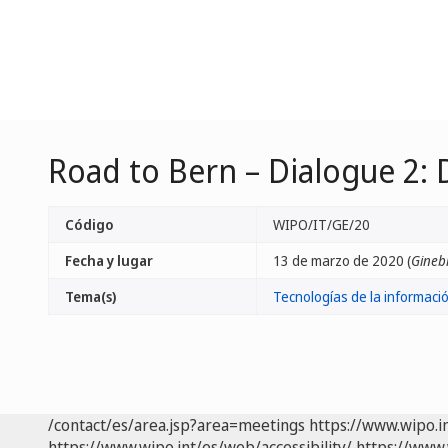
Road to Bern – Dialogue 2: 
Código
WIPO/IT/GE/20
Fecha y lugar
13 de marzo de 2020 (
Ginebr
Tema(s)
Tecnologías de la informaci
/contact/es/area.jsp?area=meetings
https://www.wipo.i
https://www.wipo.int/es/web/accessibility/
https://www.