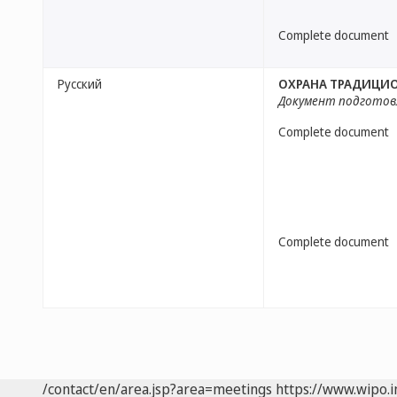
Complete document
Русский
ОХРАНА ТРАДИЦИО
Документ подготов
Complete document
Complete document
/contact/en/area.jsp?area=meetings
https://www.wipo.