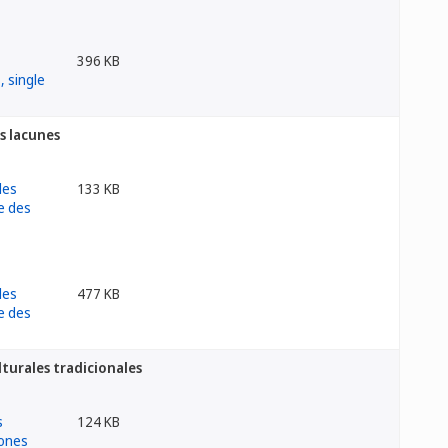
396 KB
es lacunes
133 KB
477 KB
lturales tradicionales
124 KB