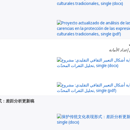
إعداد الأمانة
式：差距分析更新稿