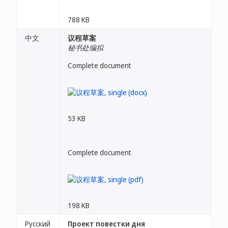
788 KB
中文
议程草案
秘书处编拟
Complete document
53 KB
Complete document
198 KB
Русский
Проект повестки дня