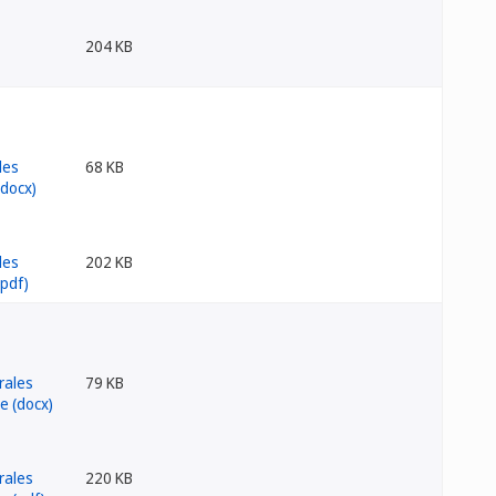
204 KB
68 KB
202 KB
79 KB
220 KB