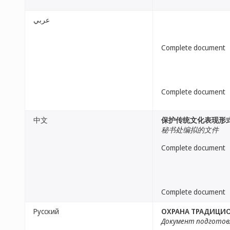
عربي
Complete document
Complete document
中文
保护传统文化表现形
秘书处编拟的文件
Complete document
Complete document
Русский
ОХРАНА ТРАДИЦИО
Документ подготов