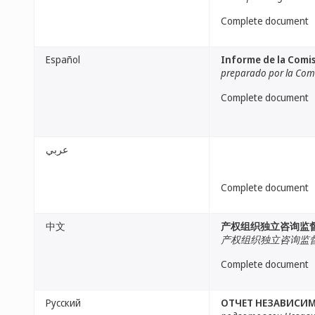
Complete document
Español
Informe de la Comis
preparado por la Comi
Complete document
عربي
Complete document
中文
产权组织独立咨询监
产权组织独立咨询监
Complete document
Русский
ОТЧЕТ НЕЗАВИСИМ