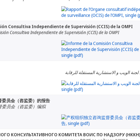
ión Consultiva Independiente de Supervisión (CCIS) de la OMPI
sión Consultiva Independiente de Supervisión (CCIS) de la OMPI
لجنة الويب و الاستشارية المستقلة للرقابة
督委员会（咨监委）的报告
督委员会（咨监委）编拟
ОГО КОНСУЛЬТАТИВНОГО КОМИТЕТА ВОИС ПО НАДЗОРУ (НККН