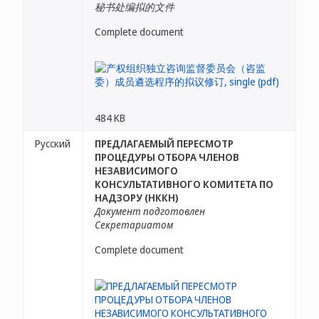
秘书处编拟的文件
Complete document
484 KB
Русский
ПРЕДЛАГАЕМЫЙ ПЕРЕСМОТР
ПРОЦЕДУРЫ ОТБОРА ЧЛЕНОВ
НЕЗАВИСИМОГО
КОНСУЛЬТАТИВНОГО КОМИТЕТА ПО
НАДЗОРУ (НККН)
Документ подготовлен
Секретариатом
Complete document