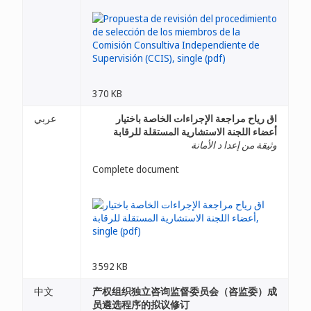
370 KB
اق رياح مراجعة الإجراءات الخاصة باختيار
عربي
أعضاء اللجنة الاستشارية المستقلة للرقابة
وثيقة من إعدا د الأمانة
Complete document
3592 KB
中文
产权组织独立咨询监督委员会（咨监委）成
员遴选程序的拟议修订