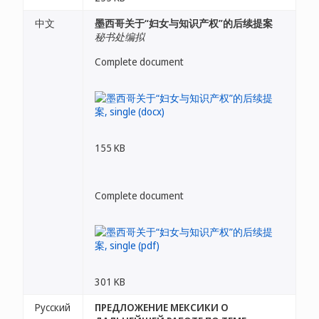
中文
墨西哥关于“妇女与知识产权”的后续提案
秘书处编拟
Complete document
155 KB
Complete document
301 KB
Русский
ПРЕДЛОЖЕНИЕ МЕКСИКИ О