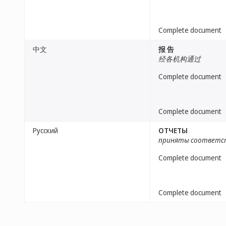
Complete document
中文
报 告
经各机构通过
Complete document
Complete document
Русский
ОТЧЕТЫ
приняты соответс
Complete document
Complete document