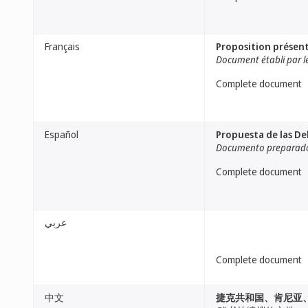
Français
Proposition présent
Document établi par le
Complete document
Español
Propuesta de las De
Documento preparado 
Complete document
عربي
Complete document
中文
捷克共和国、肯尼亚