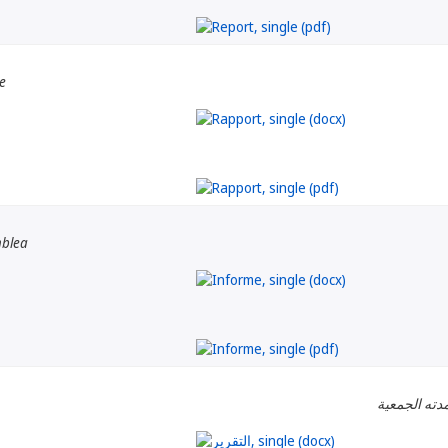
e
mblea
دته الجمعية