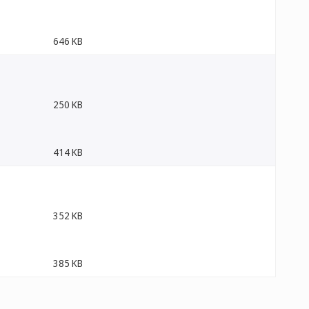
646 KB
250 KB
414 KB
352 KB
385 KB