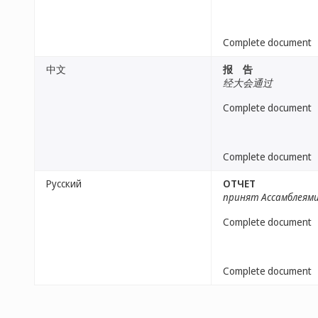
Complete document
中文
报 告
经大会通过
Complete document
Complete document
Русский
ОТЧЕТ
принят Ассамблеям
Complete document
Complete document