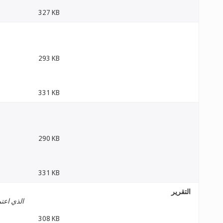
327 KB
293 KB
331 KB
290 KB
331 KB
التقرير
الذي اعتم
308 KB