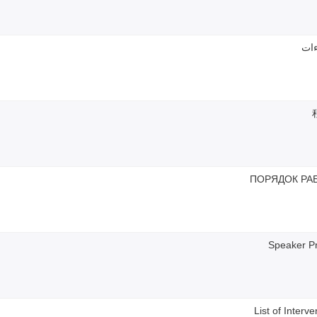
ءات
ПОРЯДОК РА
Speaker Pr
List of Interve