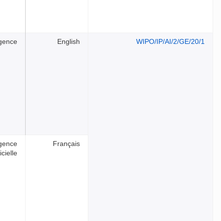
igence
English
WIPO/IP/AI/2/GE/20/1
igence
Français
ficielle