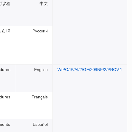
时议程
中文
 ДНЯ
Русский
dures
English
WIPO/IP/AI/2/GE/20/INF/2/PROV.1
dures
Français
iento
Español