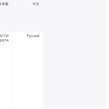
件草案
中文
АСТИ
Русский
ЕКТА