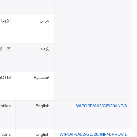
عربي
الإجرا
程 序
中文
БОТЫ
Русский
ofiles
English
WIPO/IP/AI/2/GE/20/INF/3
ntions
English
WIPO/IP/AI/2/GE/20/INF/4/PROV.1