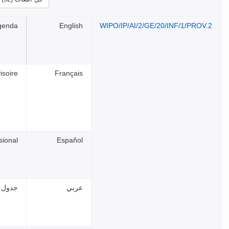
Agenda
English
WIPO/IP/AI/2/GE/20/INF/1/PROV.2
isoire
Français
sional
Español
عربي
جدول ا