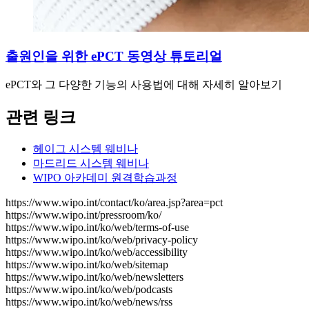
출원인을 위한 ePCT 동영상 튜토리얼
ePCT와 그 다양한 기능의 사용법에 대해 자세히 알아보기
관련 링크
헤이그 시스템 웨비나
마드리드 시스템 웨비나
WIPO 아카데미 원격학습과정
https://www.wipo.int/contact/ko/area.jsp?area=pct
https://www.wipo.int/pressroom/ko/
https://www.wipo.int/ko/web/terms-of-use
https://www.wipo.int/ko/web/privacy-policy
https://www.wipo.int/ko/web/accessibility
https://www.wipo.int/ko/web/sitemap
https://www.wipo.int/ko/web/newsletters
https://www.wipo.int/ko/web/podcasts
https://www.wipo.int/ko/web/news/rss