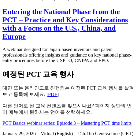
Entering the National Phase from the
PCT – Practice and Key Considerations
with a Focus on the U.S., China, and
Europe
A webinar designed for Japan-based inventors and patent
professionals offering insights and guidance on key national phase-
entry procedures before the USPTO, CNIPA and EPO.
예정된 PCT 교육 행사
대면 또는 온라인으로 진행되는 예정된 PCT 교육 행사를 살펴
보고 등록해 보세요. [
PDF
]
다른 언어로 된 교육 컨텐츠를 찾으시나요? 페이지 상단의 언
어 메뉴에서 원하시는 언어를 선택하세요.
PCT Basics webinar series: Episode 3 – Mastering PCT time limits
January 29, 2026 – Virtual (English) – 15h-16h Geneva time (CET)