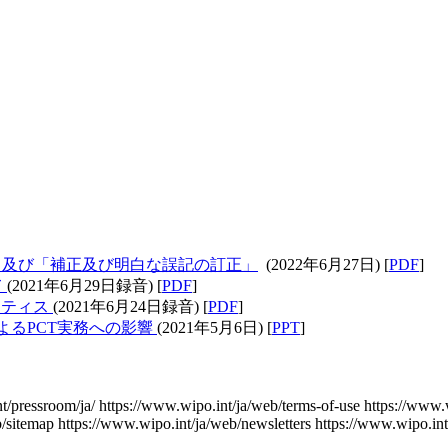
」及び「補正及び明白な誤記の訂正」
​​​​​​​ (2022年6月27日) [
PDF
]
て
(2021年6月29日録音) [
PDF
]
クティス
​​​​​​​(2021年6月24日録音) [
PDF
]
によるPCT実務への影響
(2021年5月6日) [
PPT
]
t/pressroom/ja/
https://www.wipo.int/ja/web/terms-of-use
https://www.
b/sitemap
https://www.wipo.int/ja/web/newsletters
https://www.wipo.int