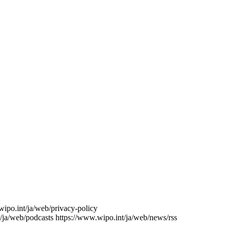
wipo.int/ja/web/privacy-policy
/ja/web/podcasts
https://www.wipo.int/ja/web/news/rss