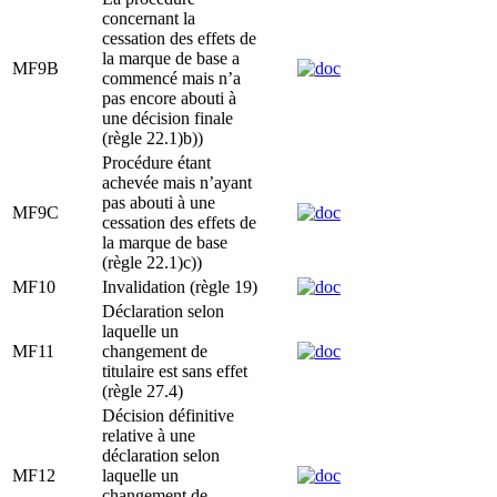
concernant la
cessation des effets de
la marque de base a
MF9B
commencé mais n’a
pas encore abouti à
une décision finale
(règle 22.1)b))
Procédure étant
achevée mais n’ayant
pas abouti à une
MF9C
cessation des effets de
la marque de base
(règle 22.1)c))
MF10
Invalidation (règle 19)
Déclaration selon
laquelle un
MF11
changement de
titulaire est sans effet
(règle 27.4)
Décision définitive
relative à une
déclaration selon
MF12
laquelle un
changement de