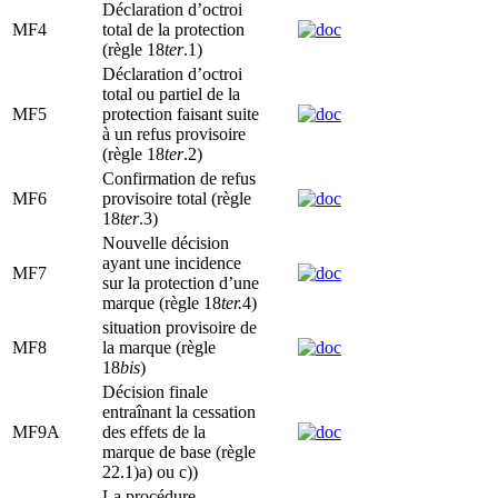
Déclaration d’octroi
MF4
total de la protection
(règle 18
ter
.1)
Déclaration d’octroi
total ou partiel de la
MF5
protection faisant suite
à un refus provisoire
(règle 18
ter
.2)
Confirmation de refus
MF6
provisoire total (règle
18
ter
.3)
Nouvelle décision
ayant une incidence
MF7
sur la protection d’une
marque (règle 18
ter.
4)
situation provisoire de
MF8
la marque (règle
18
bis
)
Décision finale
entraînant la cessation
MF9A
des effets de la
marque de base (règle
22.1)a) ou c))
La procédure