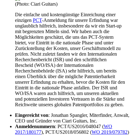
(Photo: Ciari Guitars)
Die einfache und kostengünstige Einreichung einer
einzigen
PCT
-Anmeldung für unsere Erfindung war
unglaublich hilfreich, insbesondere da wir ein Start-up
mit begrenzten Mitteln sind. Wir haben auch die
Möglichkeiten geschätzt, die uns das PCT-System
bietet, vor Eintritt in die nationale Phase und unter
Zurückstellung der Kosten, unser Geschäftsmodell zu
prüfen. Nicht zuletzt fanden wir den Internationalen
Recherchenbericht (ISR) und den schriftlichen
Bescheid (WO/ISA) der Internationalen
Recherchenbehörde (ISA) sehr hilfreich, um bereits
einen Überblick über die mögliche Patentierbarkeit
unserer Erfindung zu erhalten, bevor die Kosten für den
Eintritt in die nationale Phase anfallen. Der ISR und
WO/ISA waren auch hilfreich, um unseren aktuellen
und potenziellen Investoren Vertrauen in die Stärke und
Reichweite unseres globalen Patentportfolios zu geben.
Eingereicht von
: Jonathan Spangler, Miterfinder, Anwalt,
CEO und Gründer von Ciari Guitars, Inc.
Anmeldenummern
: PCT/US2016/048047 (
WO
2017/180177
), PCT/US2018/056802 (
WO 2019/079782
)