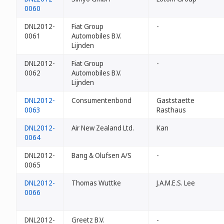
0060
DNL2012-
Fiat Group
-
0061
Automobiles B.V.
Lijnden
DNL2012-
Fiat Group
-
0062
Automobiles B.V.
Lijnden
DNL2012-
Consumentenbond
Gaststaette
0063
Rasthaus
DNL2012-
Air New Zealand Ltd.
Kan
0064
DNL2012-
Bang & Olufsen A/S
-
0065
DNL2012-
Thomas Wuttke
J.A.M.E.S. Lee
0066
DNL2012-
Greetz B.V.
-