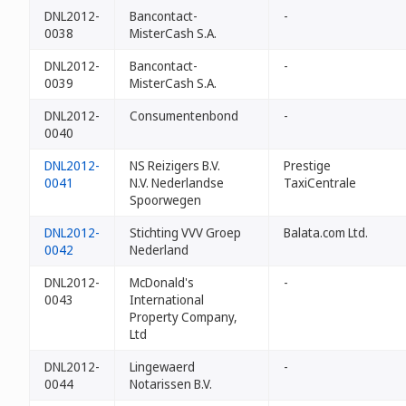
DNL2012-
Bancontact-
-
0038
MisterCash S.A.
DNL2012-
Bancontact-
-
0039
MisterCash S.A.
DNL2012-
Consumentenbond
-
0040
DNL2012-
NS Reizigers B.V.
Prestige
0041
N.V. Nederlandse
TaxiCentrale
Spoorwegen
DNL2012-
Stichting VVV Groep
Balata.com Ltd.
0042
Nederland
DNL2012-
McDonald's
-
0043
International
Property Company,
Ltd
DNL2012-
Lingewaerd
-
0044
Notarissen B.V.