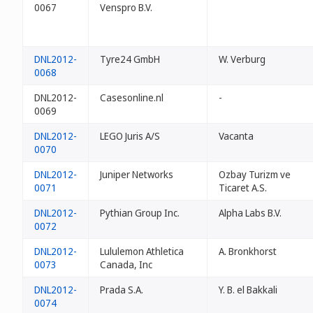
0067
Venspro B.V.
DNL2012-
Tyre24 GmbH
W. Verburg
0068
DNL2012-
Casesonline.nl
-
0069
DNL2012-
LEGO Juris A/S
Vacanta
0070
DNL2012-
Juniper Networks
Ozbay Turizm ve
0071
Ticaret A.S.
DNL2012-
Pythian Group Inc.
Alpha Labs B.V.
0072
DNL2012-
Lululemon Athletica
A. Bronkhorst
0073
Canada, Inc
DNL2012-
Prada S.A.
Y. B. el Bakkali
0074