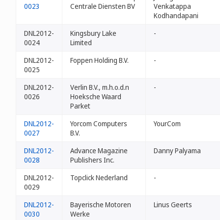
0023
Centrale Diensten BV
Venkatappa
Kodhandapani
DNL2012-
Kingsbury Lake
-
0024
Limited
DNL2012-
Foppen Holding B.V.
-
0025
DNL2012-
Verlin B.V., m.h.o.d.n
-
0026
Hoeksche Waard
Parket
DNL2012-
Yorcom Computers
YourCom
0027
B.V.
DNL2012-
Advance Magazine
Danny Palyama
0028
Publishers Inc.
DNL2012-
Topclick Nederland
-
0029
DNL2012-
Bayerische Motoren
Linus Geerts
0030
Werke