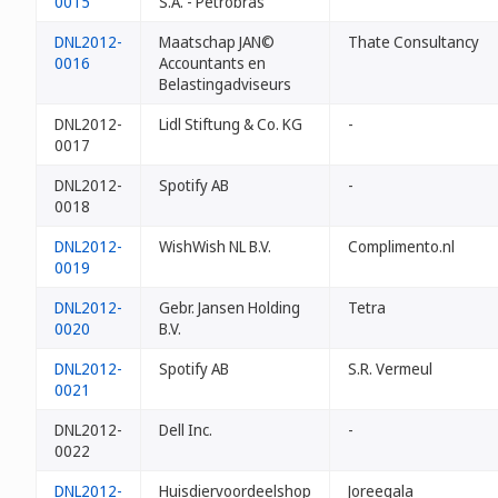
0015
S.A. - Petrobras
DNL2012-
Maatschap JAN©
Thate Consultancy
0016
Accountants en
Belastingadviseurs
DNL2012-
Lidl Stiftung & Co. KG
-
0017
DNL2012-
Spotify AB
-
0018
DNL2012-
WishWish NL B.V.
Complimento.nl
0019
DNL2012-
Gebr. Jansen Holding
Tetra
0020
B.V.
DNL2012-
Spotify AB
S.R. Vermeul
0021
DNL2012-
Dell Inc.
-
0022
DNL2012-
Huisdiervoordeelshop
Joreegala