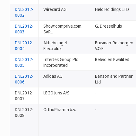
DNL2012-
Wirecard AG
Helo Holdings LTD
0002
DNL2012-
Showroomprive.com,
G. Dresselhuis
0003
SARL
DNL2012-
Aktiebolaget
Buisman-Rosbergen
0004
Electrolux
V.O.F
DNL2012-
Intertek Group Plc
Beleid en Kwaliteit
0005
incorporated
DNL2012-
Adidas AG
Benson and Partner
0006
Ltd
DNL2012-
LEGO Juris A/S
-
0007
DNL2012-
OrthoPharma b.v.
-
0008