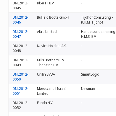
DNL2012-
RiSa IT B.V.
-
0045
DNL2012-
Buffalo Boots GmbH
Tijdhof Consulting -
0046
R.H.M. Tijdhof
DNL2012-
Altro Limited
Handelsondememing
0047
H.M.S. B.V.
DNL2012-
Navico Holding A.S.
-
0048
DNL2012-
Mills Brothers B.V.
-
0049
The Sting B.V.
DNL2012-
Unilin BVBA
SmartLogic
0050
DNL2012-
Moroccanoil Israel
Newman
0051
Limited
DNL2012-
Funda N.V.
-
0052