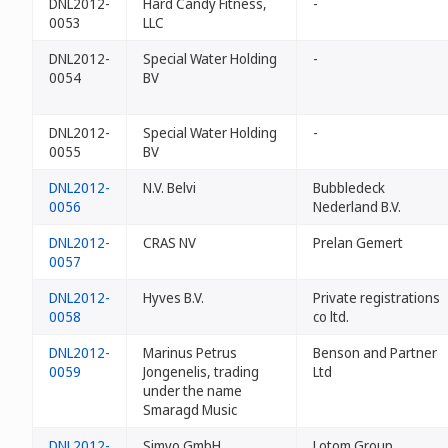
DNL2012-
Hard Candy Fitness,
-
0053
LLC
DNL2012-
Special Water Holding
-
0054
BV
DNL2012-
Special Water Holding
-
0055
BV
DNL2012-
N.V. Belvi
Bubbledeck
0056
Nederland B.V.
DNL2012-
CRAS NV
Prelan Gemert
0057
DNL2012-
Hyves B.V.
Private registrations
0058
co ltd.
DNL2012-
Marinus Petrus
Benson and Partner
0059
Jongenelis, trading
Ltd
under the name
Smaragd Music
DNL2012-
Simyo GmbH
Lotom Group