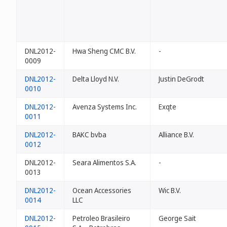
DNL2012-
Hwa Sheng CMC B.V.
-
0009
DNL2012-
Delta Lloyd N.V.
Justin DeGrodt
0010
DNL2012-
Avenza Systems Inc.
Exqte
0011
DNL2012-
BAKC bvba
Alliance B.V.
0012
DNL2012-
Seara Alimentos S.A.
-
0013
DNL2012-
Ocean Accessories
Wic B.V.
0014
LLC
DNL2012-
Petroleo Brasileiro
George Sait