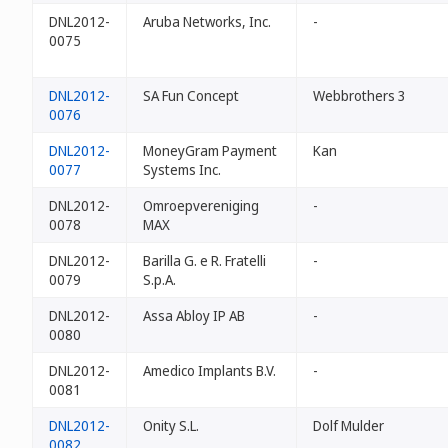
DNL2012-
Aruba Networks, Inc.
-
0075
DNL2012-
SA Fun Concept
Webbrothers 3
0076
DNL2012-
MoneyGram Payment
Kan
0077
Systems Inc.
DNL2012-
Omroepvereniging
-
0078
MAX
DNL2012-
Barilla G. e R. Fratelli
-
0079
S.p.A.
DNL2012-
Assa Abloy IP AB
-
0080
DNL2012-
Amedico Implants B.V.
-
0081
DNL2012-
Onity S.L.
Dolf Mulder
0082