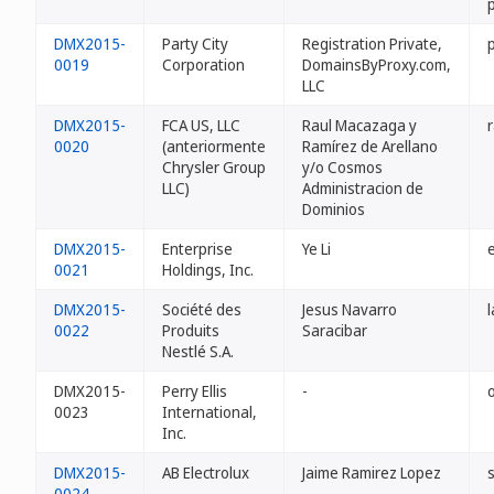
DMX2015-
Party City
Registration Private,
0019
Corporation
DomainsByProxy.com,
LLC
DMX2015-
FCA US, LLC
Raul Macazaga y
0020
(anteriormente
Ramírez de Arellano
Chrysler Group
y/o Cosmos
LLC)
Administracion de
Dominios
DMX2015-
Enterprise
Ye Li
0021
Holdings, Inc.
DMX2015-
Société des
Jesus Navarro
0022
Produits
Saracibar
Nestlé S.A.
DMX2015-
Perry Ellis
-
0023
International,
Inc.
DMX2015-
AB Electrolux
Jaime Ramirez Lopez
0024