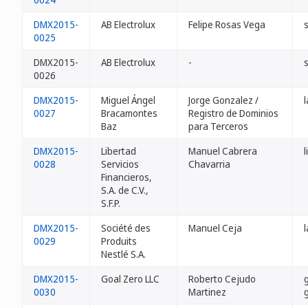
DMX2015-
AB Electrolux
Felipe Rosas Vega
0025
DMX2015-
AB Electrolux
-
0026
DMX2015-
Miguel Ángel
Jorge Gonzalez /
0027
Bracamontes
Registro de Dominios
Baz
para Terceros
DMX2015-
Libertad
Manuel Cabrera
0028
Servicios
Chavarria
Financieros,
S.A. de C.V.,
S.F.P.
DMX2015-
Société des
Manuel Ceja
0029
Produits
Nestlé S.A.
DMX2015-
Goal Zero LLC
Roberto Cejudo
0030
Martinez