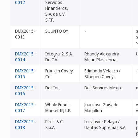
0012
Servicios
Financieros,
S.A. de C.V.,
S.F.P.
DMX2015-
SUUNTO OY
-
0013
DMX2015-
Integra-2, S.A.
Rhandy Alexandra
0014
De C.V.
Millan Plascencia
DMX2015-
Franklin Covey
Edmundo Velasco /
0015
Co.
Sthepen Covey.
DMX2015-
Dell Inc.
Dell Services Mexico
0016
DMX2015-
Whole Foods
Juan Jose Guisado
0017
Market IP, L.P.
Magallon
DMX2015-
Pirelli & C.
Luis Javier Pelayo /
p
0018
S.p.A.
Llantas Supremas S.A
p