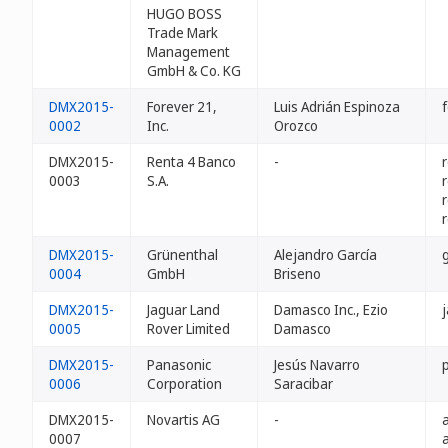
HUGO BOSS
Trade Mark
Management
GmbH & Co. KG
DMX2015-
Forever 21,
Luis Adrián Espinoza
0002
Inc.
Orozco
DMX2015-
Renta 4 Banco
-
0003
S.A.
DMX2015-
Grünenthal
Alejandro García
0004
GmbH
Briseno
DMX2015-
Jaguar Land
Damasco Inc., Ezio
0005
Rover Limited
Damasco
DMX2015-
Panasonic
Jesús Navarro
0006
Corporation
Saracibar
DMX2015-
Novartis AG
-
0007