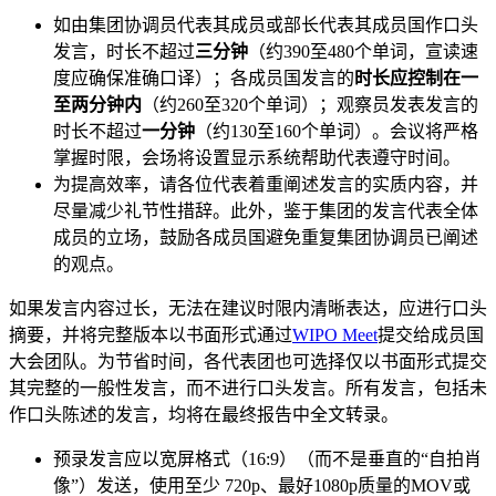
如由集团协调员代表其成员或部长代表其成员国作口头
发言，时长不超过
三分钟
（约390至480个单词，宣读速
度应确保准确口译）；各成员国发言的
时长应控制在一
至两分钟内
（约260至320个单词）；观察员发表发言的
时长不超过
一分钟
（约130至160个单词）。会议将严格
掌握时限，会场将设置显示系统帮助代表遵守时间。
为提高效率，请各位代表着重阐述发言的实质内容，并
尽量减少礼节性措辞。此外，鉴于集团的发言代表全体
成员的立场，鼓励各成员国避免重复集团协调员已阐述
的观点。
如果发言内容过长，无法在建议时限内清晰表达，应进行口头
摘要，并将完整版本以书面形式通过
WIPO Meet
提交给成员国
大会团队。为节省时间，各代表团也可选择仅以书面形式提交
其完整的一般性发言，而不进行口头发言。所有发言，包括未
作口头陈述的发言，均将在最终报告中全文转录。
预录发言应以宽屏格式（16:9）（而不是垂直的“自拍肖
像”）发送，使用至少 720p、最好1080p质量的MOV或