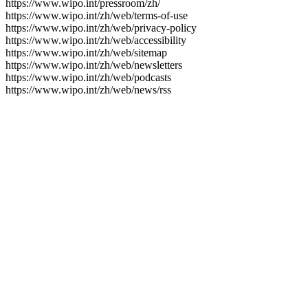
https://www.wipo.int/pressroom/zh/
https://www.wipo.int/zh/web/terms-of-use
https://www.wipo.int/zh/web/privacy-policy
https://www.wipo.int/zh/web/accessibility
https://www.wipo.int/zh/web/sitemap
https://www.wipo.int/zh/web/newsletters
https://www.wipo.int/zh/web/podcasts
https://www.wipo.int/zh/web/news/rss