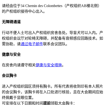
请经由位于34 Chemin des Colombettes（产权组织AB楼北侧）
的产权组织接待中心出入。
无障碍通道
行动不便人士可出入产权组织房舍各处。导盲犬可以入内。产
权组织会议厅对轮椅无障碍，并配备有音频感应回路技术。如
需协助，请
通过电子邮件
联系会议团队。
健康与安全
在房舍内请遵守相关
健康与安全措施
。
会议胸卡
进入产权组织园区须持有胸卡。所有代表将收到印有本人照片
的会议胸卡，该胸卡将在入口处进行核验，且在大会期间应始
终佩戴于显眼位置。
可安排在以下日期和时间
提前
领取大会胸卡：