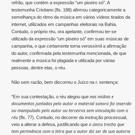
refrão, que contém a expressão “um piseiro só”. A
testemunha Cristiano (fls. 188) afirmou categoricamente a
semelhança do ritmo da música em vários vídeos tirados da
internet, utilizados em campanhas eleitorais na Bahia.
Contudo, o próprio réu, ora apelante, confirmou ter-se
utilizado da expressão “um piseiro só” em suas músicas de
campanha, o que certamente torna verossímil a afirmação
do autor, confirmada pela testemunha mencionada, de que
realmente a música foi plagiada e utilizada por várias
pessoas, dentre elas, o réu.
Não sem razão, bem discorreu o Juízo na r. sentença:
nas mídias e
“Em sua contestação, o réu alegou que
documentos juntados pelo autor o material sonoro foi inserido
ou manipulado pelo autor ou terceiros sem vinculação com o
réu
(fls. 77). Contudo, no decorrer da instrução processual,
o único trecho que
veio a alterar a defesa, justificando que
tem pertinência com a letra que o autor diz ser de sua autoria