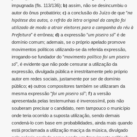
b)
impugnada (fls. 113/136);
assim, não se desincumbiu o
c)
na
autor do ônus probatório;
a conclusão do Juízo de que “
hipótese dos autos, o refrão da letra original da canção foi
utilizado de modo a atrair eleitores para a campanha do réu à
Prefeitura
d)
um piseiro só
” é errônea;
a expressão “
” é de
domínio comum; ademais, se o próprio apelado promove
movimentos políticos utilizando-se da referida expressão,
movimento político foi um piseiro
irrogando-se fundador do “
só
”, é evidente que não pode censurar a utilização da
expressão, divulgada pública e irrestritamente pelo próprio
autor em redes sociais, justamente por ser de domínio
e)
público;
outros compositores também se utilizaram da
foi um piseiro só
f)
mesma expressão “
”;
a versão
apresentada pelas testemunhas é inverossímil, pois não
souberam precisar o candidato, nem tampouco o município
onde teria ocorrido a suposta utilização, sendo demais
condená-lo com base em probabilidades, ainda mais quando
está proclamada a utilização maciça da música, divulgado