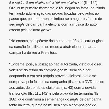
é o refrão “é um piseiro só”
“foi um piseiro só”
e
(fls. 154).
Ora, num primeiro momento, o réu negou os fatos, aduzindo
ter havido adulteração das provas trazidas pelo autor, ao
passo que, posteriormente, limitou-se a negar o vínculo de
jingle
seu
de campanha eleitoral com a música do autor,
piseiro
exceto pela palavra
.
“No entanto, na hipótese dos autos, o refrão da letra original
da canção foi utilizado de modo a atrair eleitores para a
campanha do réu à Prefeitura.
“Evidente, pois, a utilização não autorizada, visto que o réu
valeu-se do refrão da composição musical do autor,
adaptando-o em seu próprio proveito eleitoral, o que se
comprova pelo folheto da campanha (fls. 44), o DVD trazido
aos autos de comícios eleitorais (fls. 43) com a devida
transcrição (fls. 115/142) e pela oitiva da testemunha (fls.
jingle
188), que confirmou a semelhança do
de campanha
tanto na letra, quanto na música com a composição do