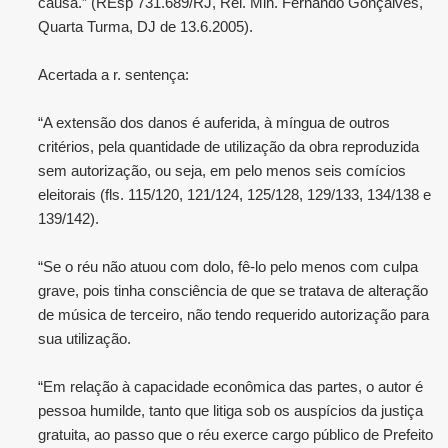
causa.” (REsp 731.689/RJ, Rel. Min. Fernando Gonçalves,
Quarta Turma, DJ de 13.6.2005).
Acertada a r. sentença:
“A extensão dos danos é auferida, à míngua de outros
critérios, pela quantidade de utilização da obra reproduzida
sem autorização, ou seja, em pelo menos seis comícios
eleitorais (fls. 115/120, 121/124, 125/128, 129/133, 134/138 e
139/142).
“Se o réu não atuou com dolo, fê-lo pelo menos com culpa
grave, pois tinha consciência de que se tratava de alteração
de música de terceiro, não tendo requerido autorização para
sua utilização.
“Em relação à capacidade econômica das partes, o autor é
pessoa humilde, tanto que litiga sob os auspícios da justiça
gratuita, ao passo que o réu exerce cargo público de Prefeito