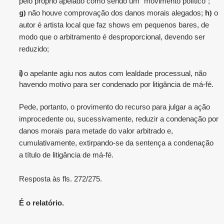
pelo próprio apelado como sendo um “movimento político”;
g)
h)
não houve comprovação dos danos morais alegados;
o
autor é artista local que faz shows em pequenos bares, de
modo que o arbitramento é desproporcional, devendo ser
reduzido;
i)
o apelante agiu nos autos com lealdade processual, não
havendo motivo para ser condenado por litigância de má-fé.
Pede, portanto, o provimento do recurso para julgar a ação
improcedente ou, sucessivamente, reduzir a condenação por
danos morais para metade do valor arbitrado e,
cumulativamente, extirpando-se da sentença a condenação
a título de litigância de má-fé.
Resposta às fls. 272/275.
É o relatório.