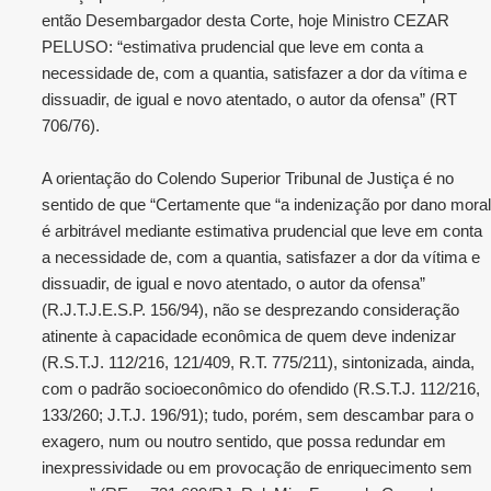
então Desembargador desta Corte, hoje Ministro CEZAR
PELUSO: “estimativa prudencial que leve em conta a
necessidade de, com a quantia, satisfazer a dor da vítima e
dissuadir, de igual e novo atentado, o autor da ofensa” (RT
706/76).
A orientação do Colendo Superior Tribunal de Justiça é no
sentido de que “Certamente que “a indenização por dano moral
é arbitrável mediante estimativa prudencial que leve em conta
a necessidade de, com a quantia, satisfazer a dor da vítima e
dissuadir, de igual e novo atentado, o autor da ofensa”
(R.J.T.J.E.S.P. 156/94), não se desprezando consideração
atinente à capacidade econômica de quem deve indenizar
(R.S.T.J. 112/216, 121/409, R.T. 775/211), sintonizada, ainda,
com o padrão socioeconômico do ofendido (R.S.T.J. 112/216,
133/260; J.T.J. 196/91); tudo, porém, sem descambar para o
exagero, num ou noutro sentido, que possa redundar em
inexpressividade ou em provocação de enriquecimento sem