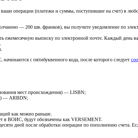
ь ваши операции (платежи и суммы, поступившие на счет) в люб
молчанию — 200 шв. франков), вы получите уведомление по эле
ать ежемесячную выписку по электронной почте. Каждый день ва
.
.
 начинаются с пятибуквенного кода, после которого следует
со
енования мест происхождения) — LISBN;
УС) — ARBDN;
аций как можно раньше.
счет в ВОИС, будут обозначены как VERSEMENT.
десяти дней после обработки операции по пополнению счета. Е