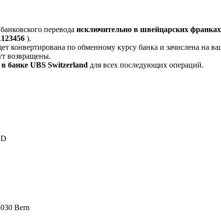
банковского перевода
исключительно в швейцарских франках
123456
).
дет конвертирована по обменному курсу банка и зачислена на ва
ут возвращены.
в банке UBS Switzerland
для всех последующих операций.
ND
3030 Bern