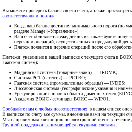
Вы можете проверить баланс своего счета, а также просмотрет
соответствующем портале
.
Когда ваш баланс достигнет минимального порога (по у
разделе Manage («Управление»).
Ваш счет обновляется ежедневно; вы также будете получ
перечнем операций, осуществленных в предыдущий день
Платеж появится в перечне операций после его обработки
Платежи, указанные в вашей выписке с текущего счета в ВОИС,
Гаагской систем):
Мадридская система (товарные знаки) — TRDMK;
Система PCT (патенты) — PCTRO;
Гаагская система (промышленные образцы) — INDES;
Лиссабонская система (географические указания и наим
Урегулирование споров в области доменных имен (ЕП
Академия ВОИС / семинары ВОИС — WIPO1.
Сообщайте нам о любых несоответствиях
в вашем списке опер
В выписке по счету все суммы, внесенные вами на текущий 
Мы направим вам квитанцию по электронной почте в течение 
Группой поддержки, занимающейся текущими счетами
.