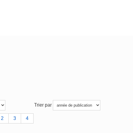
Trier par
2
3
4