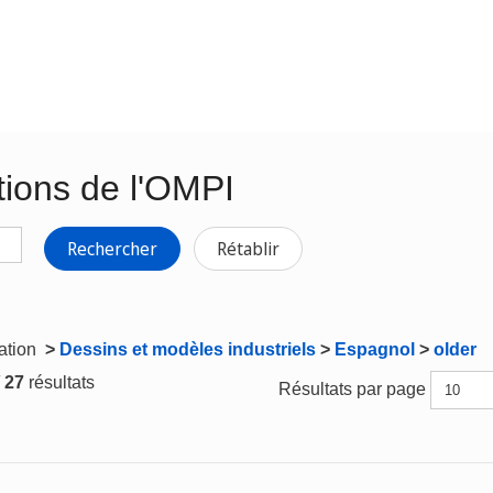
tions de l'OMPI
Rechercher
Rétablir
gation
>
Dessins et modèles industriels
>
Espagnol
>
older
/ 27
résultats
Résultats par page