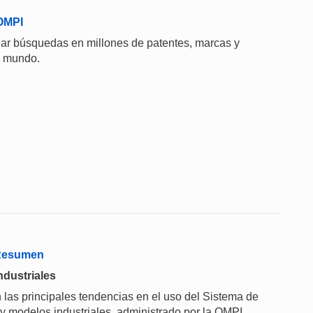
 OMPI
uar búsquedas en millones de patentes, marcas y
el mundo.
 Resumen
ndustriales
 las principales tendencias en el uso del Sistema de
 y modelos industriales, administrado por la OMPI.