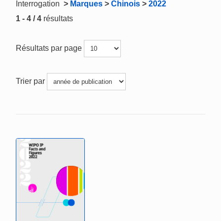
Interrogation
>
Marques
>
Chinois
>
2022
1 - 4 / 4
résultats
Résultats par page
Trier par