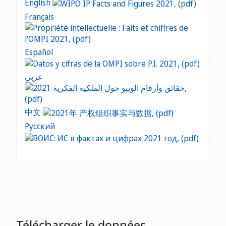
English
Français
Español
عربي
中文
Русский
Télécharger le données