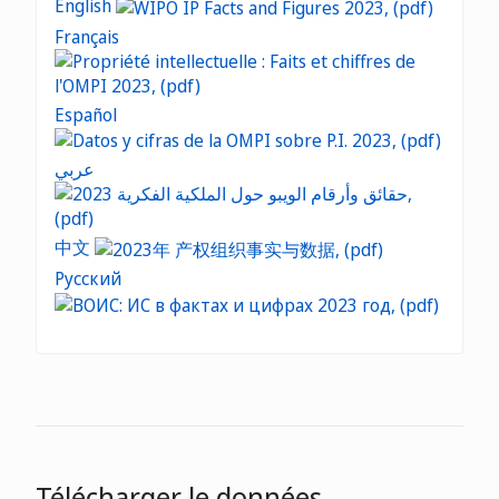
English
Français
Español
عربي
中文
Русский
Télécharger le données