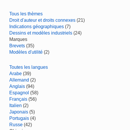
Tous les thèmes
Droit d'auteur et droits connexes
(21)
Indications géographiques
(7)
Dessins et modèles industriels
(24)
Marques
Brevets
(35)
Modèles d'utilité
(2)
Toutes les langues
Arabe
(39)
Allemand
(2)
Anglais
(94)
Espagnol
(58)
Français
(56)
Italien
(2)
Japonais
(5)
Portugais
(4)
Russe
(42)